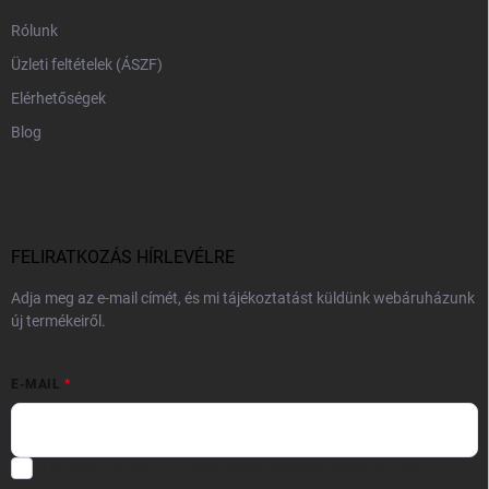
Rólunk
Üzleti feltételek (ÁSZF)
Elérhetőségek
Blog
FELIRATKOZÁS HÍRLEVÉLRE
Adja meg az e-mail címét, és mi tájékoztatást küldünk webáruházunk
új termékeiről.
E-MAIL
Hozzájárulok, hogy az általam önként megadott nevem és e-mail
címem felhasználásával a(z)
*cég neve
részemre e-mail útján