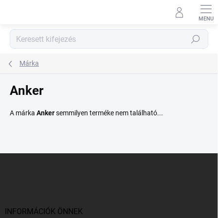
Ugrás
a
fő
tartalomhoz
Keresés
Márka
Anker
A márka
Anker
semmilyen terméke nem található...
L
á
b
l
é
c
INFORMÁCIÓK ÖNNEK