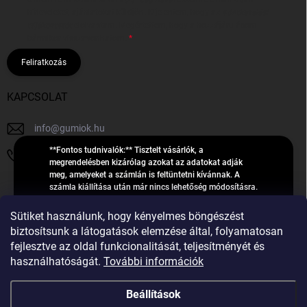
hírleveleket, ajánlatokat küldjön. Kijelentem, hogy az
adatkezelési
tájékoztatót
elolvastam. Megértettem, hogy a hozzájárulásom
bármikor visszavonhatom.
Feliratkozás
KAPCSOLAT
info
@
gumiok.hu
**Fontos tudnivalók:** Tisztelt vásárlók, a
+36705429902
megrendelésben kizárólag azokat az adatokat adják
meg, amelyeket a számlán is feltüntetni kívánnak. A
számla kiállítása után már nincs lehetőség módosításra.
Hibás adatok esetén javításra csak a „megrendelés
Á
feldolgozása” státusz alatt van lehetőség! Csak új,
Sütiket használunk, hogy kényelmes böngészést
R
**2023-ban, 2024-ben vagy 2025-ben** gyártott
Árukereső.hu
biztosítsunk a látogatások elemzése által, folyamatosan
U
gumiabroncsokat árusítunk – a gumik **pontos DOT-
fejlesztve az oldal funkcionalitását, teljesítményét és
számáról nem adunk felvilágosítást**! Köszönjük. A
K
használhatóságát.
További információk
feldolgozás alatt álló nagyszámú megrendelésre
E
tekintettel kérjük, **telefonon ne keressenek minket**. A
R
gumiok
telefonszám **nem szolgál** a megrendelések állapotáról
Beállítások
E
vagy feldolgozásáról való tájékoztatásra. Csak