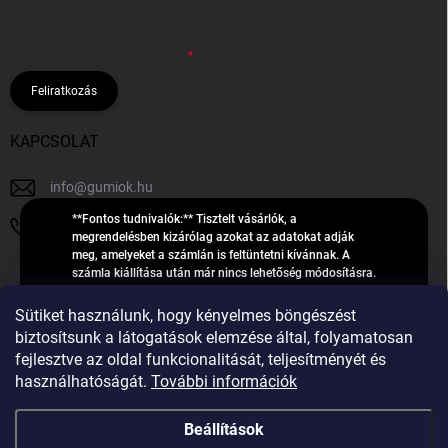
hírleveleket, ajánlatokat küldjön. Kijelentem, hogy az
adatkezelési
tájékoztatót
elolvastam. Megértettem, hogy a hozzájárulásom
bármikor visszavonhatom.
Feliratkozás
KAPCSOLAT
info
@
gumiok.hu
**Fontos tudnivalók:** Tisztelt vásárlók, a
+36705429902
megrendelésben kizárólag azokat az adatokat adják
meg, amelyeket a számlán is feltüntetni kívánnak. A
számla kiállítása után már nincs lehetőség módosításra.
Hibás adatok esetén javításra csak a „megrendelés
Á
feldolgozása” státusz alatt van lehetőség! Csak új,
Sütiket használunk, hogy kényelmes böngészést
R
**2023-ban, 2024-ben vagy 2025-ben** gyártott
Árukereső.hu
biztosítsunk a látogatások elemzése által, folyamatosan
U
gumiabroncsokat árusítunk – a gumik **pontos DOT-
fejlesztve az oldal funkcionalitását, teljesítményét és
számáról nem adunk felvilágosítást**! Köszönjük. A
K
használhatóságát.
További információk
feldolgozás alatt álló nagyszámú megrendelésre
E
tekintettel kérjük, **telefonon ne keressenek minket**. A
R
gumiok
telefonszám **nem szolgál** a megrendelések állapotáról
Beállítások
E
vagy feldolgozásáról való tájékoztatásra. Csak