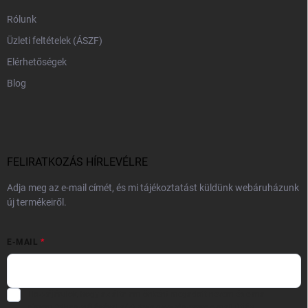
Rólunk
Üzleti feltételek (ÁSZF)
Elérhetőségek
Blog
FELIRATKOZÁS HÍRLEVÉLRE
Adja meg az e-mail címét, és mi tájékoztatást küldünk webáruházunk
új termékeiről.
E-MAIL
Hozzájárulok, hogy az általam önként megadott nevem és e-mail
címem felhasználásával a(z)
*cég neve
részemre e-mail útján