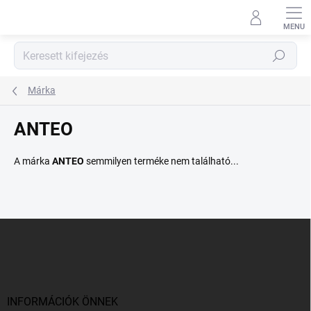
Ugrás
a
fő
tartalomhoz
Keresés
Márka
ANTEO
A márka
ANTEO
semmilyen terméke nem található...
L
á
b
l
é
c
INFORMÁCIÓK ÖNNEK