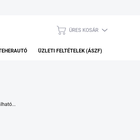
ÜRES KOSÁR
KOSÁR
TEHERAUTÓ
ÜZLETI FELTÉTELEK (ÁSZF)
WEBÁRUHÁ
ható...