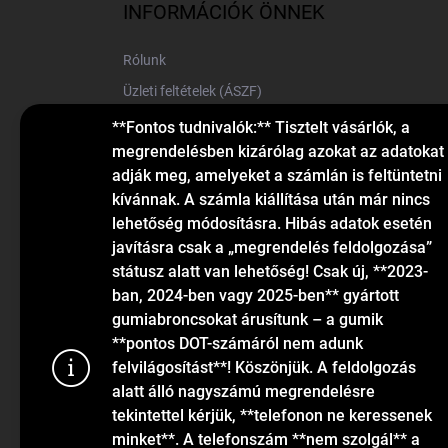
l
INFORMÁCIÓK ÖNNEK
é
c
Rólunk
Üzleti feltételek (ÁSZF)
Elérhetőségek
**Fontos tudnivalók:** Tisztelt vásárlók, a
megrendelésben kizárólag azokat az adatokat
Blog
adják meg, amelyeket a számlán is feltüntetni
kívánnak. A számla kiállítása után már nincs
lehetőség módosításra. Hibás adatok esetén
javításra csak a „megrendelés feldolgozása”
státusz alatt van lehetőség! Csak új, **2023-
ban, 2024-ben vagy 2025-ben** gyártott
gumiabroncsokat árusítunk – a gumik
KAPCSOLAT
**pontos DOT-számáról nem adunk
felvilágosítást**! Köszönjük. A feldolgozás
alatt álló nagyszámú megrendelésre
info
@
gumiok.hu
tekintettel kérjük, **telefonon ne keressenek
+36705429902
minket**. A telefonszám **nem szolgál** a