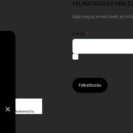
FELIRATKOZÁS HÍRLE
Adja meg az e-mail címét, és mi 
E-MAIL
Hozzájárulok, hogy az általam
felhasználásával a(z)
*cég neve
Kijelentem, hogy az
adatkezelési
hozzájárulásom bármikor viss
Feliratkozás
Á
R
Árukereső.hu
U
K