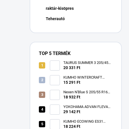
n
raktár-kisöpres
e
l
Teherautó
TOP 5 TERMÉK
TAURUS SUMMER 3 205/45
R17 88W TL XL FR ZR
20 331 Ft
KUMHO WINTERCRAFT
WP52+ 195/65 R15 91T TL
15 291 Ft
3PMSF EV M+S
Nexen N'Blue S 205/55 R16
91V
18 932 Ft
YOKOHAMA ADVAN FLEVA
V701 225/40 R18 92W TL XL
29 142 Ft
RPB
KUMHO ECOWING ES31
185/65 R15 88T TL
18 224 Ft