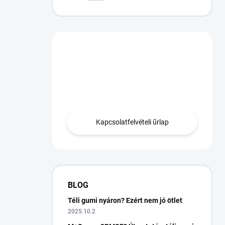
Van egy kérdésed?
Lépjen kapcsolatba
velünk.
Kapcsolatfelvételi űrlap
BLOG
Téli gumi nyáron? Ezért nem jó ötlet
2025.10.2