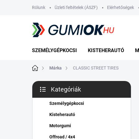
Ugrás
Rólunk
Üzleti feltételek (ÁSZF)
Elérhetőségek
a
fő
tartalomhoz
SZEMÉLYGÉPKOCSI
KISTEHERAUTÓ
M
Kezdőlap
Márka
CLASSIC STREET TIRES
O
Kategóriák
l
Kategóriák
d
átugrása
a
Személygépkocsi
l
Kisteherautó
s
ó
Motorgumi
p
Offroad / 4x4
a