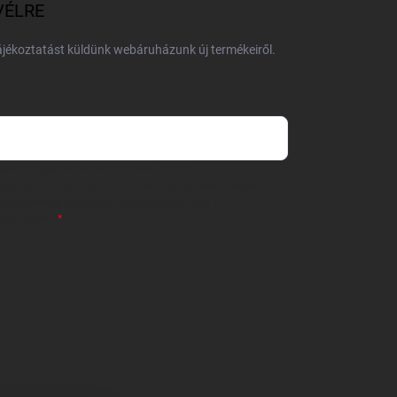
VÉLRE
tájékoztatást küldünk webáruházunk új termékeiről.
 önként megadott nevem és e-mail címem
részemre e-mail útján hírleveleket, ajánlatokat küldjön.
 tájékoztatót
elolvastam. Megértettem, hogy a
zavonhatom.