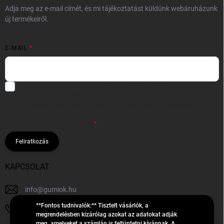
Adja meg az e-mail címét, és mi tájékoztatást küldünk webáruházunk
új termékeiről.
E-MAIL
Hozzájárulok, hogy az általam önként megadott nevem és e-mail
címem felhasználásával a(z)
*cég neve
részemre e-mail útján
hírleveleket, ajánlatokat küldjön. Kijelentem, hogy az
adatkezelési
tájékoztatót
elolvastam. Megértettem, hogy a hozzájárulásom
bármikor visszavonhatom.
Feliratkozás
KAPCSOLAT
info
@
gumiok.hu
**Fontos tudnivalók:** Tisztelt vásárlók, a
+36705429902
megrendelésben kizárólag azokat az adatokat adják
meg, amelyeket a számlán is feltüntetni kívánnak. A