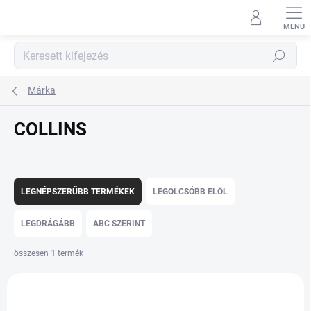
Ugrás
a
fő
tartalomhoz
Keresés
Márka
COLLINS
T
e
LEGNÉPSZERŰBB TERMÉKEK
LEGOLCSÓBB ELÖL
r
m
LEGDRÁGÁBB
ABC SZERINT
é
k
összesen
1
termék
e
T
k
e
r
r