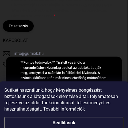
hírleveleket, ajánlatokat küldjön. Kijelentem, hogy az
adatkezelési
tájékoztatót
elolvastam. Megértettem, hogy a hozzájárulásom
bármikor visszavonhatom.
Feliratkozás
KAPCSOLAT
info
@
gumiok.hu
**Fontos tudnivalók:** Tisztelt vásárlók, a
+36705429902
megrendelésben kizárólag azokat az adatokat adják
meg, amelyeket a számlán is feltüntetni kívánnak. A
számla kiállítása után már nincs lehetőség módosításra.
Hibás adatok esetén javításra csak a „megrendelés
Á
feldolgozása” státusz alatt van lehetőség! Csak új,
Sütiket használunk, hogy kényelmes böngészést
R
**2023-ban, 2024-ben vagy 2025-ben** gyártott
Árukereső.hu
biztosítsunk a látogatások elemzése által, folyamatosan
U
gumiabroncsokat árusítunk – a gumik **pontos DOT-
fejlesztve az oldal funkcionalitását, teljesítményét és
számáról nem adunk felvilágosítást**! Köszönjük. A
K
használhatóságát.
További információk
feldolgozás alatt álló nagyszámú megrendelésre
E
tekintettel kérjük, **telefonon ne keressenek minket**. A
R
gumiok
telefonszám **nem szolgál** a megrendelések állapotáról
Beállítások
E
vagy feldolgozásáról való tájékoztatásra. Csak