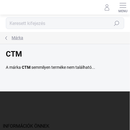
Ugrás
a
fő
tartalomhoz
Keresés
Márka
CTM
A márka
CTM
semmilyen terméke nem található...
L
á
b
l
é
c
INFORMÁCIÓK ÖNNEK