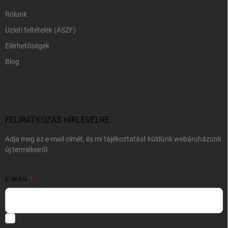
Rólunk
Üzleti feltételek (ÁSZF)
Elérhetőségek
Blog
FELIRATKOZÁS HÍRLEVÉLRE
Adja meg az e-mail címét, és mi tájékoztatást küldünk webáruházunk
új termékeiről.
E-MAIL
Hozzájárulok, hogy az általam önként megadott nevem és e-mail
címem felhasználásával a(z)
*cég neve
részemre e-mail útján