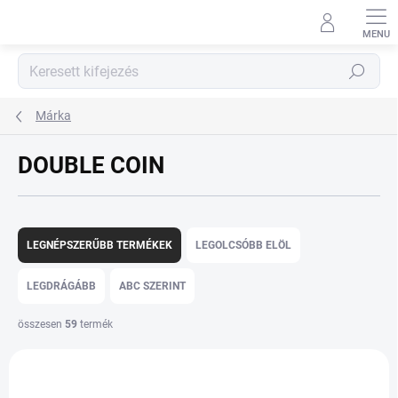
Ugrás
a
fő
tartalomhoz
Keresés
Márka
DOUBLE COIN
T
e
LEGNÉPSZERŰBB TERMÉKEK
LEGOLCSÓBB ELÖL
r
m
LEGDRÁGÁBB
ABC SZERINT
é
k
összesen
59
termék
e
T
k
e
r
r