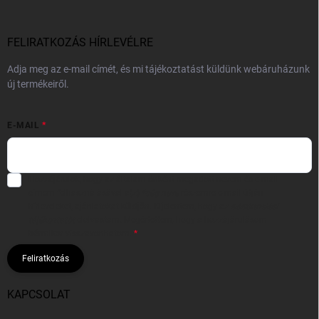
FELIRATKOZÁS HÍRLEVÉLRE
Adja meg az e-mail címét, és mi tájékoztatást küldünk webáruházunk
új termékeiről.
E-MAIL
Hozzájárulok, hogy az általam önként megadott nevem és e-mail
címem felhasználásával a(z)
*cég neve
részemre e-mail útján
hírleveleket, ajánlatokat küldjön. Kijelentem, hogy az
adatkezelési
tájékoztatót
elolvastam. Megértettem, hogy a hozzájárulásom
bármikor visszavonhatom.
Feliratkozás
KAPCSOLAT