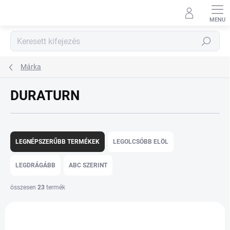
Ugrás
a
fő
tartalomhoz
Keresés
Márka
DURATURN
T
e
LEGNÉPSZERŰBB TERMÉKEK
LEGOLCSÓBB ELÖL
r
m
LEGDRÁGÁBB
ABC SZERINT
é
k
összesen
23
termék
e
T
k
e
r
r