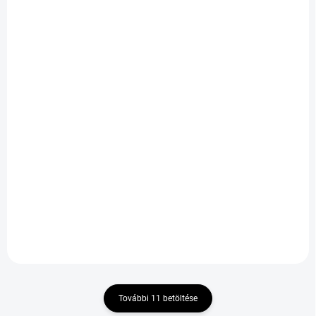
KÜLSŐ RAKTÁR MAX 8 NAP+2NA
KÜLSŐ RAKTÁR MAX 8 NAP+2NA
A SZÁLITÁSIG
A SZÁLITÁSIG
(>5 DB)
(>5 DB)
DURATURN MOZZO
DURATURN MOZZO
S+ 205/50 R16 87V TL
SPORT 225/40 R18
92W TL XL
22 466 Ft
37 544 Ft
Kosárba
Kosárba
További 11 betöltése