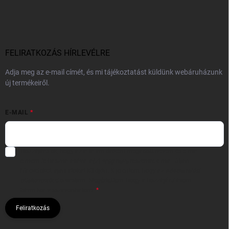
FELIRATKOZÁS HÍRLEVÉLRE
Adja meg az e-mail címét, és mi tájékoztatást küldünk webáruházunk
új termékeiről.
E-MAIL
Hozzájárulok, hogy az általam önként megadott nevem és e-mail
címem felhasználásával a(z)
*cég neve
részemre e-mail útján
hírleveleket, ajánlatokat küldjön. Kijelentem, hogy az
adatkezelési
tájékoztatót
elolvastam. Megértettem, hogy a hozzájárulásom
bármikor visszavonhatom.
Feliratkozás