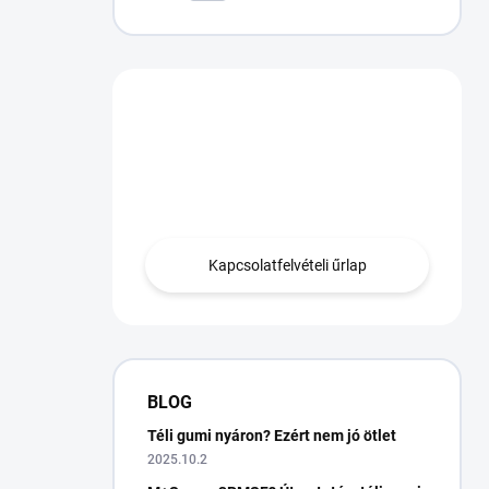
Van egy kérdésed?
Lépjen kapcsolatba
velünk.
Kapcsolatfelvételi űrlap
BLOG
Téli gumi nyáron? Ezért nem jó ötlet
2025.10.2