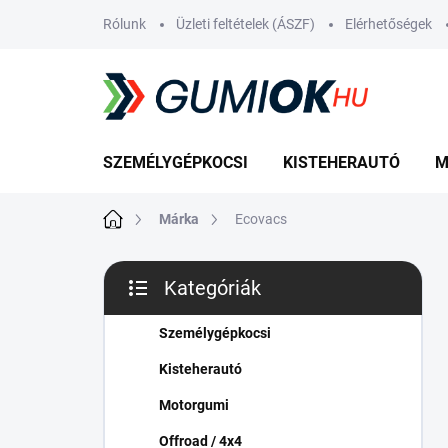
Ugrás
Rólunk
Üzleti feltételek (ÁSZF)
Elérhetőségek
a
fő
tartalomhoz
SZEMÉLYGÉPKOCSI
KISTEHERAUTÓ
M
Kezdőlap
Márka
Ecovacs
O
Kategóriák
l
Kategóriák
d
átugrása
a
Személygépkocsi
l
Kisteherautó
s
ó
Motorgumi
p
Offroad / 4x4
a