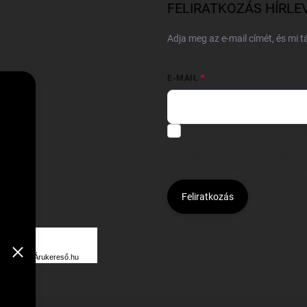
FELIRATKOZÁS HÍRLE
Adja meg az e-mail címét, és mi 
E-MAIL
Hozzájárulok, hogy az általam
felhasználásával a(z)
*cég neve
Kijelentem, hogy az
adatkezelési
hozzájárulásom bármikor viss
Feliratkozás
Á
R
Árukereső.hu
U
K