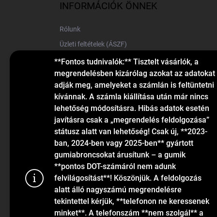
l
INFORMÁCIÓK ÖNNEK
é
c
Rólunk
Üzleti feltételek (ÁSZF)
Elérhetőségek
**Fontos tudnivalók:** Tisztelt vásárlók, a
megrendelésben kizárólag azokat az adatokat
Blog
adják meg, amelyeket a számlán is feltüntetni
kívánnak. A számla kiállítása után már nincs
lehetőség módosításra. Hibás adatok esetén
javításra csak a „megrendelés feldolgozása”
státusz alatt van lehetőség! Csak új, **2023-
ban, 2024-ben vagy 2025-ben** gyártott
gumiabroncsokat árusítunk – a gumik
KAPCSOLAT
**pontos DOT-számáról nem adunk
felvilágosítást**! Köszönjük. A feldolgozás
alatt álló nagyszámú megrendelésre
info
@
gumiok.hu
tekintettel kérjük, **telefonon ne keressenek
+36705429902
minket**. A telefonszám **nem szolgál** a