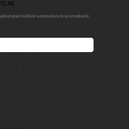
VÉLRE
tájékoztatást küldünk webáruházunk új termékeiről.
 önként megadott nevem és e-mail címem
részemre e-mail útján hírleveleket, ajánlatokat küldjön.
 tájékoztatót
elolvastam. Megértettem, hogy a
zavonhatom.