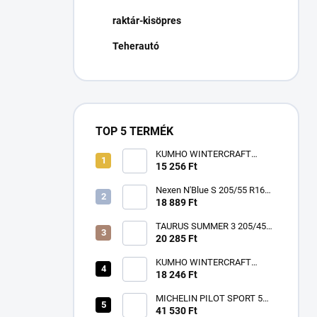
n
raktár-kisöpres
e
l
Teherautó
TOP 5 TERMÉK
KUMHO WINTERCRAFT
WP52+ 195/65 R15 91T TL
15 256 Ft
3PMSF EV M+S
Nexen N'Blue S 205/55 R16
91V
18 889 Ft
TAURUS SUMMER 3 205/45
R17 88W TL XL FR ZR
20 285 Ft
KUMHO WINTERCRAFT
WP52+ 185/60 R15 84T TL
18 246 Ft
3PMSF EV M+S
MICHELIN PILOT SPORT 5
225/40 R18 92Y TL XL ZR FP
41 530 Ft