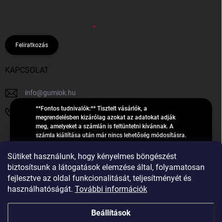
hírleveleket, ajánlatokat küldjön. Kijelentem, hogy az
adatkezelési
tájékoztatót
elolvastam. Megértettem, hogy a hozzájárulásom
bármikor visszavonhatom.
Feliratkozás
KAPCSOLAT
info
@
gumiok.hu
**Fontos tudnivalók:** Tisztelt vásárlók, a
+36705429902
megrendelésben kizárólag azokat az adatokat adják
meg, amelyeket a számlán is feltüntetni kívánnak. A
számla kiállítása után már nincs lehetőség módosításra.
Hibás adatok esetén javításra csak a „megrendelés
Á
feldolgozása” státusz alatt van lehetőség! Csak új,
Sütiket használunk, hogy kényelmes böngészést
R
**2023-ban, 2024-ben vagy 2025-ben** gyártott
Árukereső.hu
biztosítsunk a látogatások elemzése által, folyamatosan
U
gumiabroncsokat árusítunk – a gumik **pontos DOT-
fejlesztve az oldal funkcionalitását, teljesítményét és
számáról nem adunk felvilágosítást**! Köszönjük. A
K
használhatóságát.
További információk
feldolgozás alatt álló nagyszámú megrendelésre
E
tekintettel kérjük, **telefonon ne keressenek minket**. A
R
gumiok
telefonszám **nem szolgál** a megrendelések állapotáról
Beállítások
E
vagy feldolgozásáról való tájékoztatásra. Csak