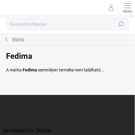
Ugrás
a
fő
tartalomhoz
Keresés
Márka
Fedima
A márka
Fedima
semmilyen terméke nem található...
L
á
b
l
é
c
INFORMÁCIÓK ÖNNEK