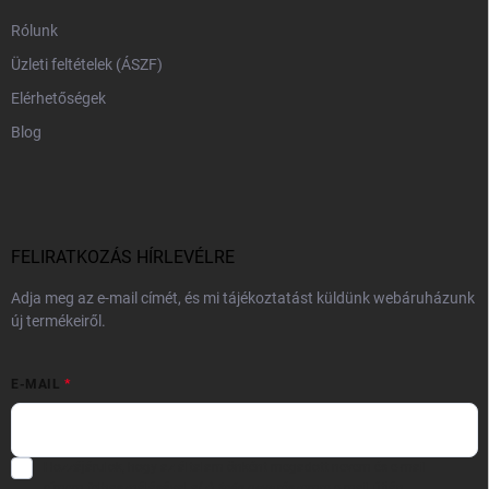
Rólunk
Üzleti feltételek (ÁSZF)
Elérhetőségek
Blog
FELIRATKOZÁS HÍRLEVÉLRE
Adja meg az e-mail címét, és mi tájékoztatást küldünk webáruházunk
új termékeiről.
E-MAIL
Hozzájárulok, hogy az általam önként megadott nevem és e-mail
címem felhasználásával a(z)
*cég neve
részemre e-mail útján