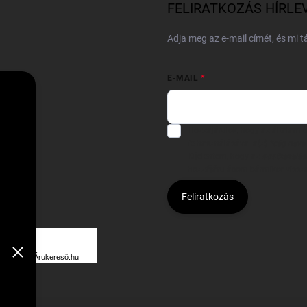
FELIRATKOZÁS HÍRLE
Adja meg az e-mail címét, és mi 
E-MAIL
Hozzájárulok, hogy az általam
felhasználásával a(z)
*cég neve
Kijelentem, hogy az
adatkezelési
hozzájárulásom bármikor viss
Feliratkozás
Á
R
Árukereső.hu
U
K