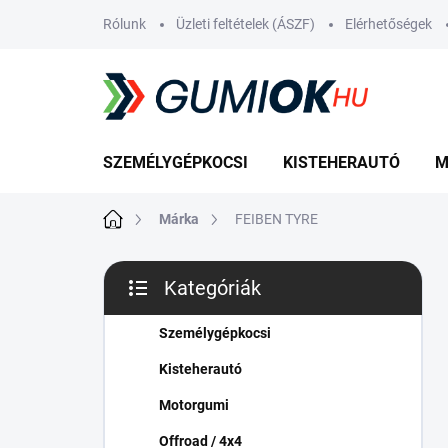
Ugrás
Rólunk
Üzleti feltételek (ÁSZF)
Elérhetőségek
a
fő
tartalomhoz
SZEMÉLYGÉPKOCSI
KISTEHERAUTÓ
M
Kezdőlap
Márka
FEIBEN TYRE
O
Kategóriák
l
Kategóriák
d
átugrása
a
Személygépkocsi
l
Kisteherautó
s
ó
Motorgumi
p
Offroad / 4x4
a