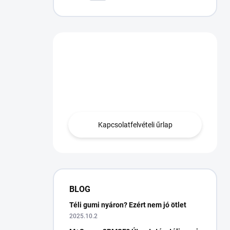
Van egy kérdésed?
Lépjen kapcsolatba
velünk.
Kapcsolatfelvételi űrlap
BLOG
Téli gumi nyáron? Ezért nem jó ötlet
2025.10.2