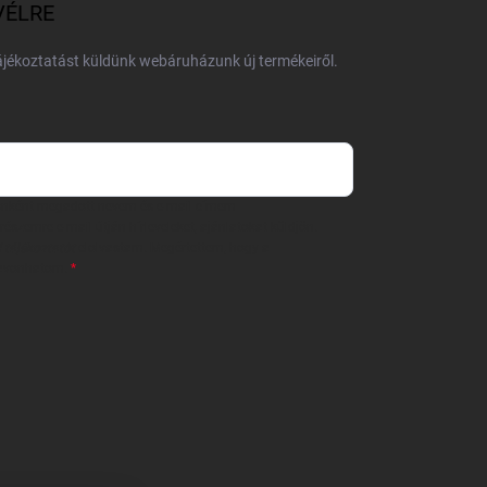
VÉLRE
tájékoztatást küldünk webáruházunk új termékeiről.
 önként megadott nevem és e-mail címem
részemre e-mail útján hírleveleket, ajánlatokat küldjön.
 tájékoztatót
elolvastam. Megértettem, hogy a
zavonhatom.