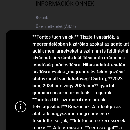
l
INFORMÁCIÓK ÖNNEK
é
c
Rólunk
Üzleti feltételek (ÁSZF)
Elérhetőségek
**Fontos tudnivalók:** Tisztelt vásárlók, a
megrendelésben kizárólag azokat az adatokat
Blog
adják meg, amelyeket a számlán is feltüntetni
kívánnak. A számla kiállítása után már nincs
lehetőség módosításra. Hibás adatok esetén
javításra csak a „megrendelés feldolgozása”
státusz alatt van lehetőség! Csak új, **2023-
ban, 2024-ben vagy 2025-ben** gyártott
gumiabroncsokat árusítunk – a gumik
KAPCSOLAT
**pontos DOT-számáról nem adunk
felvilágosítást**! Köszönjük. A feldolgozás
alatt álló nagyszámú megrendelésre
info
@
gumiok.hu
tekintettel kérjük, **telefonon ne keressenek
+36705429902
minket**. A telefonszám **nem szolgál** a