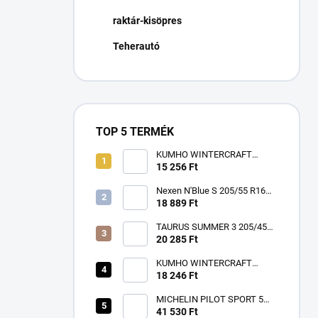
n
raktár-kisöpres
e
l
Teherautó
TOP 5 TERMÉK
KUMHO WINTERCRAFT
WP52+ 195/65 R15 91T TL
15 256 Ft
3PMSF EV M+S
Nexen N'Blue S 205/55 R16
91V
18 889 Ft
TAURUS SUMMER 3 205/45
R17 88W TL XL FR ZR
20 285 Ft
KUMHO WINTERCRAFT
WP52+ 185/60 R15 84T TL
18 246 Ft
3PMSF EV M+S
MICHELIN PILOT SPORT 5
225/40 R18 92Y TL XL ZR FP
41 530 Ft