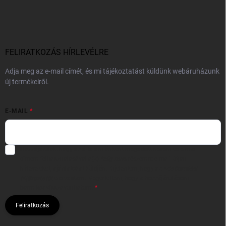
FELIRATKOZÁS HÍRLEVÉLRE
Adja meg az e-mail címét, és mi tájékoztatást küldünk webáruházunk
új termékeiről.
E-MAIL
Hozzájárulok, hogy az általam önként megadott nevem és e-mail
címem felhasználásával a(z)
*cég neve
részemre e-mail útján
hírleveleket, ajánlatokat küldjön. Kijelentem, hogy az
adatkezelési
tájékoztatót
elolvastam. Megértettem, hogy a hozzájárulásom
bármikor visszavonhatom.
Feliratkozás