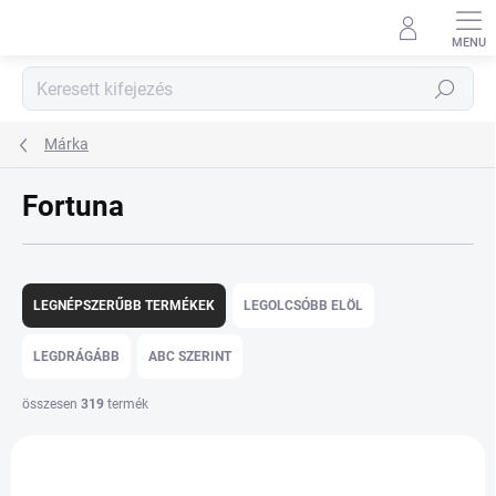
Ugrás
a
fő
tartalomhoz
Keresés
Márka
Fortuna
T
e
LEGNÉPSZERŰBB TERMÉKEK
LEGOLCSÓBB ELÖL
r
m
LEGDRÁGÁBB
ABC SZERINT
é
k
összesen
319
termék
e
T
k
e
r
r