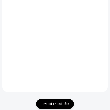
KÜLSŐ RAKTÁR MAX 8 NAP+2NA
KÜLSŐ RAKTÁR MAX 8 NAP+2NA
A SZÁLITÁSIG
A SZÁLITÁSIG
(>5 DB)
(>5 DB)
FORTUNA ECOPLUS 2
FORTUNA ECOPLUS
4S 255/40 R20 101W
HP 185/55 R14 80H
TL XL M+S 3PMSF
TL
34 460 Ft
27 385 Ft
Kosárba
Kosárba
További 12 betöltése