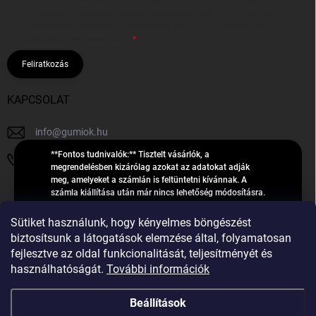
hírleveleket, ajánlatokat küldjön. Kijelentem, hogy az
adatkezelési
tájékoztatót
elolvastam. Megértettem, hogy a hozzájárulásom
bármikor visszavonhatom.
Feliratkozás
KAPCSOLAT
info
@
gumiok.hu
**Fontos tudnivalók:** Tisztelt vásárlók, a
+36705429902
megrendelésben kizárólag azokat az adatokat adják
meg, amelyeket a számlán is feltüntetni kívánnak. A
számla kiállítása után már nincs lehetőség módosításra.
Hibás adatok esetén javításra csak a „megrendelés
Á
feldolgozása” státusz alatt van lehetőség! Csak új,
Sütiket használunk, hogy kényelmes böngészést
R
**2023-ban, 2024-ben vagy 2025-ben** gyártott
Árukereső.hu
biztosítsunk a látogatások elemzése által, folyamatosan
U
gumiabroncsokat árusítunk – a gumik **pontos DOT-
fejlesztve az oldal funkcionalitását, teljesítményét és
számáról nem adunk felvilágosítást**! Köszönjük. A
K
használhatóságát.
További információk
feldolgozás alatt álló nagyszámú megrendelésre
E
tekintettel kérjük, **telefonon ne keressenek minket**. A
R
gumiok
telefonszám **nem szolgál** a megrendelések állapotáról
Beállítások
E
vagy feldolgozásáról való tájékoztatásra. Csak