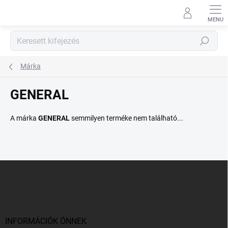
Ugrás
a
fő
tartalomhoz
Keresés
Márka
GENERAL
A márka
GENERAL
semmilyen terméke nem található...
L
á
b
l
é
c
INFORMÁCIÓK ÖNNEK