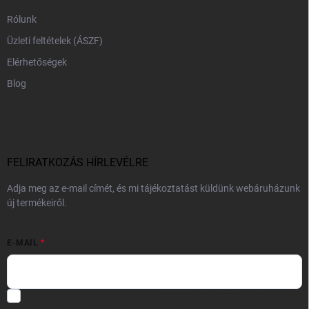
Rólunk
Üzleti feltételek (ÁSZF)
Elérhetőségek
Blog
FELIRATKOZÁS HÍRLEVÉLRE
Adja meg az e-mail címét, és mi tájékoztatást küldünk webáruházunk
új termékeiről.
E-MAIL
Hozzájárulok, hogy az általam önként megadott nevem és e-mail
címem felhasználásával a(z)
*cég neve
részemre e-mail útján