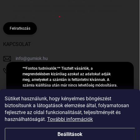
hírleveleket, ajánlatokat küldjön. Kijelentem, hogy az
adatkezelési
tájékoztatót
elolvastam. Megértettem, hogy a hozzájárulásom
bármikor visszavonhatom.
Feliratkozás
KAPCSOLAT
info
@
gumiok.hu
**Fontos tudnivalók:** Tisztelt vásárlók, a
+36705429902
megrendelésben kizárólag azokat az adatokat adják
meg, amelyeket a számlán is feltüntetni kívánnak. A
számla kiállítása után már nincs lehetőség módosításra.
Hibás adatok esetén javításra csak a „megrendelés
Á
feldolgozása” státusz alatt van lehetőség! Csak új,
Sütiket használunk, hogy kényelmes böngészést
R
**2023-ban, 2024-ben vagy 2025-ben** gyártott
Árukereső.hu
biztosítsunk a látogatások elemzése által, folyamatosan
U
gumiabroncsokat árusítunk – a gumik **pontos DOT-
fejlesztve az oldal funkcionalitását, teljesítményét és
számáról nem adunk felvilágosítást**! Köszönjük. A
K
használhatóságát.
További információk
feldolgozás alatt álló nagyszámú megrendelésre
E
tekintettel kérjük, **telefonon ne keressenek minket**. A
R
gumiok
telefonszám **nem szolgál** a megrendelések állapotáról
Beállítások
E
vagy feldolgozásáról való tájékoztatásra. Csak