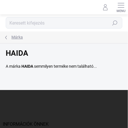
Ugrás
a
fő
tartalomhoz
Keresés
Márka
HAIDA
A márka
HAIDA
semmilyen terméke nem található...
L
á
b
l
é
c
INFORMÁCIÓK ÖNNEK