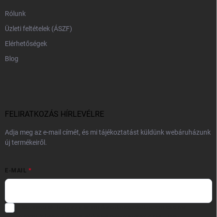
Rólunk
Üzleti feltételek (ÁSZF)
Elérhetőségek
Blog
FELIRATKOZÁS HÍRLEVÉLRE
Adja meg az e-mail címét, és mi tájékoztatást küldünk webáruházunk
új termékeiről.
E-MAIL
Hozzájárulok, hogy az általam önként megadott nevem és e-mail
címem felhasználásával a(z)
*cég neve
részemre e-mail útján