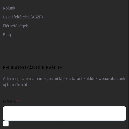
Rólunk
Üzleti feltételek (ÁSZF)
Elérhetőségek
Blog
FELIRATKOZÁS HÍRLEVÉLRE
Adja meg az e-mail címét, és mi tájékoztatást küldünk webáruházunk
új termékeiről.
E-MAIL
Hozzájárulok, hogy az általam önként megadott nevem és e-mail
címem felhasználásával a(z)
*cég neve
részemre e-mail útján