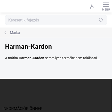
Ugrás
a
fő
tartalomhoz
Keresés
Márka
Harman-Kardon
A márka
Harman-Kardon
semmilyen terméke nem található...
L
á
b
l
é
c
INFORMÁCIÓK ÖNNEK