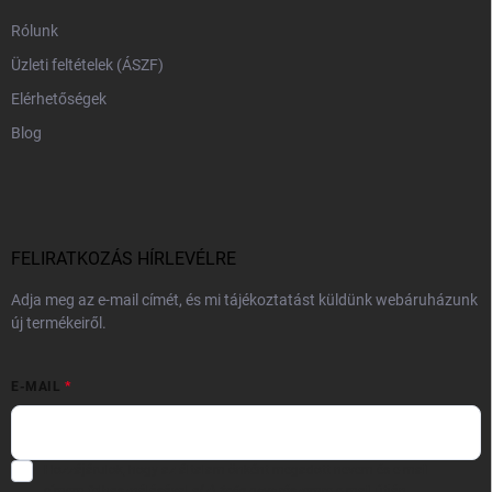
Rólunk
Üzleti feltételek (ÁSZF)
Elérhetőségek
Blog
FELIRATKOZÁS HÍRLEVÉLRE
Adja meg az e-mail címét, és mi tájékoztatást küldünk webáruházunk
új termékeiről.
E-MAIL
Hozzájárulok, hogy az általam önként megadott nevem és e-mail
címem felhasználásával a(z)
*cég neve
részemre e-mail útján