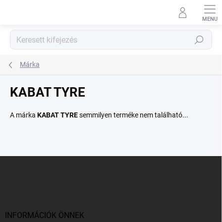
Ugrás
a
fő
tartalomhoz
Keresés
Márka
KABAT TYRE
A márka
KABAT TYRE
semmilyen terméke nem található...
L
á
b
l
é
c
INFORMÁCIÓK ÖNNEK