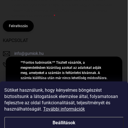
hírleveleket, ajánlatokat küldjön. Kijelentem, hogy az
adatkezelési
tájékoztatót
elolvastam. Megértettem, hogy a hozzájárulásom
bármikor visszavonhatom.
Feliratkozás
KAPCSOLAT
info
@
gumiok.hu
**Fontos tudnivalók:** Tisztelt vásárlók, a
+36705429902
megrendelésben kizárólag azokat az adatokat adják
meg, amelyeket a számlán is feltüntetni kívánnak. A
számla kiállítása után már nincs lehetőség módosításra.
Hibás adatok esetén javításra csak a „megrendelés
Á
feldolgozása” státusz alatt van lehetőség! Csak új,
Sütiket használunk, hogy kényelmes böngészést
R
**2023-ban, 2024-ben vagy 2025-ben** gyártott
Árukereső.hu
biztosítsunk a látogatások elemzése által, folyamatosan
U
gumiabroncsokat árusítunk – a gumik **pontos DOT-
fejlesztve az oldal funkcionalitását, teljesítményét és
számáról nem adunk felvilágosítást**! Köszönjük. A
K
használhatóságát.
További információk
feldolgozás alatt álló nagyszámú megrendelésre
E
tekintettel kérjük, **telefonon ne keressenek minket**. A
R
gumiok
telefonszám **nem szolgál** a megrendelések állapotáról
Beállítások
E
vagy feldolgozásáról való tájékoztatásra. Csak