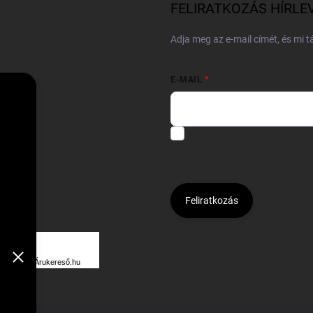
FELIRATKOZÁS HÍRLE
Adja meg az e-mail címét, és mi 
E-MAIL
Hozzájárulok, hogy az általam
felhasználásával a(z)
*cég neve
Kijelentem, hogy az
adatkezelési
hozzájárulásom bármikor viss
Feliratkozás
Á
R
Árukereső.hu
U
K