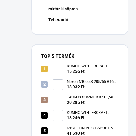
n
raktár-kisöpres
e
l
Teherautó
TOP 5 TERMÉK
KUMHO WINTERCRAFT
WP52+ 195/65 R15 91T TL
15 256 Ft
3PMSF EV M+S
Nexen N'Blue S 205/55 R16
91V
18 932 Ft
TAURUS SUMMER 3 205/45
R17 88W TL XL FR ZR
20 285 Ft
KUMHO WINTERCRAFT
WP52+ 185/60 R15 84T TL
18 246 Ft
3PMSF EV M+S
MICHELIN PILOT SPORT 5
225/40 R18 92Y TL XL ZR FP
41 530 Ft