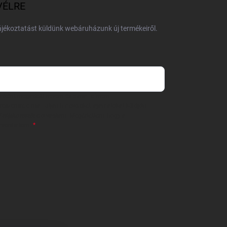
VÉLRE
tájékoztatást küldünk webáruházunk új termékeiről.
 önként megadott nevem és e-mail címem
részemre e-mail útján hírleveleket, ajánlatokat küldjön.
 tájékoztatót
elolvastam. Megértettem, hogy a
zavonhatom.