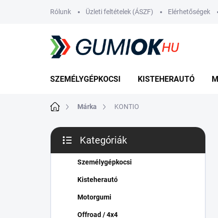
Ugrás
Rólunk
Üzleti feltételek (ÁSZF)
Elérhetőségek
a
fő
tartalomhoz
SZEMÉLYGÉPKOCSI
KISTEHERAUTÓ
M
Kezdőlap
Márka
KONTIO
O
Kategóriák
l
Kategóriák
d
átugrása
a
Személygépkocsi
l
Kisteherautó
s
ó
Motorgumi
p
Offroad / 4x4
a