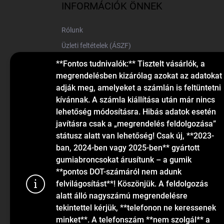
l
INFORMÁCIÓK ÖNNEK
é
c
Rólunk
Üzleti feltételek (ÁSZF)
Elérhetőségek
**Fontos tudnivalók:** Tisztelt vásárlók, a
megrendelésben kizárólag azokat az adatokat
Blog
adják meg, amelyeket a számlán is feltüntetni
kívánnak. A számla kiállítása után már nincs
lehetőség módosításra. Hibás adatok esetén
javításra csak a „megrendelés feldolgozása”
státusz alatt van lehetőség! Csak új, **2023-
ban, 2024-ben vagy 2025-ben** gyártott
gumiabroncsokat árusítunk – a gumik
KAPCSOLAT
**pontos DOT-számáról nem adunk
felvilágosítást**! Köszönjük. A feldolgozás
alatt álló nagyszámú megrendelésre
info
@
gumiok.hu
tekintettel kérjük, **telefonon ne keressenek
+36705429902
minket**. A telefonszám **nem szolgál** a