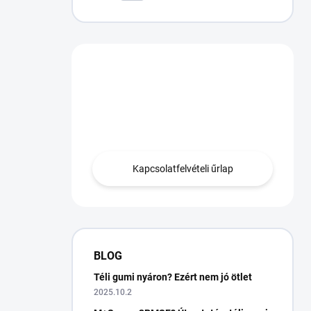
Van egy kérdésed?
Lépjen kapcsolatba
velünk.
Kapcsolatfelvételi űrlap
BLOG
Téli gumi nyáron? Ezért nem jó ötlet
2025.10.2