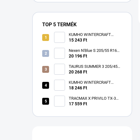
TOP 5 TERMÉK
KUMHO WINTERCRAFT
WP52+ 195/65 R15 91T TL
15 243 Ft
3PMSF EV M+S
Nexen N'Blue S 205/55 R16
91V
20 196 Ft
TAURUS SUMMER 3 205/45
R17 88W TL XL FR ZR
20 268 Ft
KUMHO WINTERCRAFT
WP52+ 185/60 R15 84T TL
18 246 Ft
3PMSF EV M+S
TRACMAX X PRIVILO TX-3
225/45 R17 94Y TL XL
17 559 Ft