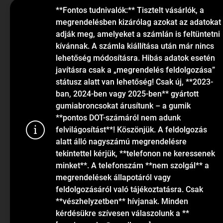
Elérhetőségek
**Fontos tudnivalók:** Tisztelt vásárlók, a
megrendelésben kizárólag azokat az adatokat
Blog
adják meg, amelyeket a számlán is feltüntetni
kívánnak. A számla kiállítása után már nincs
lehetőség módosításra. Hibás adatok esetén
javításra csak a „megrendelés feldolgozása”
státusz alatt van lehetőség! Csak új, **2023-
ban, 2024-ben vagy 2025-ben** gyártott
gumiabroncsokat árusítunk – a gumik
KAPCSOLAT
**pontos DOT-számáról nem adunk
felvilágosítást**! Köszönjük. A feldolgozás
alatt álló nagyszámú megrendelésre
info
@
gumiok.hu
tekintettel kérjük, **telefonon ne keressenek
+36705429902
minket**. A telefonszám **nem szolgál** a
megrendelések állapotáról vagy
feldolgozásáról való tájékoztatásra. Csak
Sütiket has
**vészhelyzetben** hívjanak. Minden
látogatások 
kérdésükre szívesen válaszolunk a **
funkcionalit