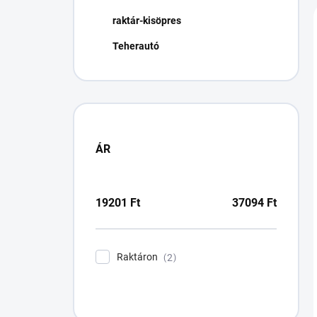
n
raktár-kisöpres
e
l
Teherautó
ÁR
19201
Ft
37094
Ft
Raktáron
2