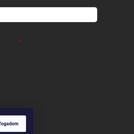
 önként megadott nevem és e-mail címem
részemre e-mail útján hírleveleket, ajánlatokat küldjön.
 tájékoztatót
elolvastam. Megértettem, hogy a
zavonhatom.
lfogadom