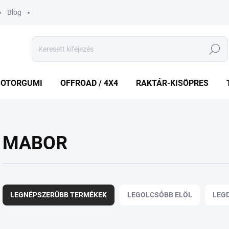
Blog
Keresés
OTORGUMI
OFFROAD / 4X4
RAKTÁR-KISÖPRES
MABOR
T
e
LEGNÉPSZERŰBB TERMÉKEK
LEGOLCSÓBB ELÖL
LEG
r
m
é