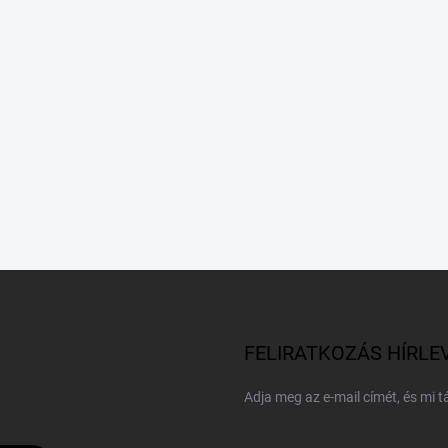
FELIRATKOZÁS HÍRLE
Adja meg az e-mail címét, és mi 