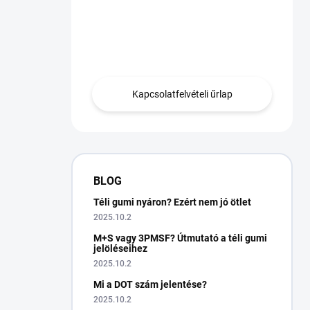
Van egy kérdésed?
Lépjen kapcsolatba
velünk.
Kapcsolatfelvételi űrlap
BLOG
Téli gumi nyáron? Ezért nem jó ötlet
2025.10.2
M+S vagy 3PMSF? Útmutató a téli gumi
jelöléseihez
2025.10.2
Mi a DOT szám jelentése?
2025.10.2