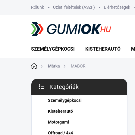
Ugrás
Rólunk
Üzleti feltételek (ÁSZF)
Elérhetőségek
a
fő
tartalomhoz
SZEMÉLYGÉPKOCSI
KISTEHERAUTÓ
M
Kezdőlap
Márka
MABOR
O
Kategóriák
l
Kategóriák
d
átugrása
a
Személygépkocsi
l
Kisteherautó
s
ó
Motorgumi
p
Offroad / 4x4
a