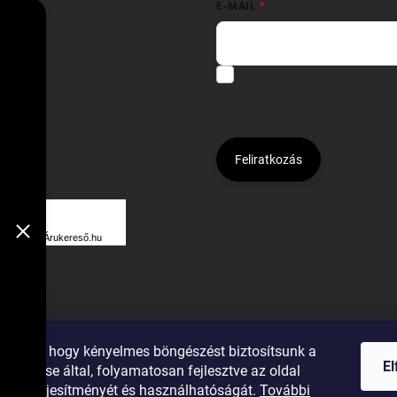
E-MAIL
Hozzájárulok, hogy az általam
felhasználásával a(z)
*cég neve
Kijelentem, hogy az
adatkezelési
hozzájárulásom bármikor viss
Feliratkozás
Á
R
Árukereső.hu
U
K
E
R
ználunk, hogy kényelmes böngészést biztosítsunk a
E
E
elemzése által, folyamatosan fejlesztve az oldal
S
gumiok
ását, teljesítményét és használhatóságát.
További