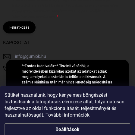
hírleveleket, ajánlatokat küldjön. Kijelentem, hogy az
adatkezelési
tájékoztatót
elolvastam. Megértettem, hogy a hozzájárulásom
bármikor visszavonhatom.
Feliratkozás
KAPCSOLAT
info
@
gumiok.hu
**Fontos tudnivalók:** Tisztelt vásárlók, a
+36705429902
megrendelésben kizárólag azokat az adatokat adják
meg, amelyeket a számlán is feltüntetni kívánnak. A
számla kiállítása után már nincs lehetőség módosításra.
Hibás adatok esetén javításra csak a „megrendelés
Á
feldolgozása” státusz alatt van lehetőség! Csak új,
Sütiket használunk, hogy kényelmes böngészést
R
**2023-ban, 2024-ben vagy 2025-ben** gyártott
Árukereső.hu
biztosítsunk a látogatások elemzése által, folyamatosan
U
gumiabroncsokat árusítunk – a gumik **pontos DOT-
fejlesztve az oldal funkcionalitását, teljesítményét és
számáról nem adunk felvilágosítást**! Köszönjük. A
K
használhatóságát.
További információk
feldolgozás alatt álló nagyszámú megrendelésre
E
tekintettel kérjük, **telefonon ne keressenek minket**. A
R
gumiok
telefonszám **nem szolgál** a megrendelések állapotáról
Beállítások
E
vagy feldolgozásáról való tájékoztatásra. Csak