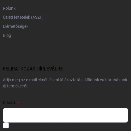
Rólunk
Üzleti feltételek (ÁSZF)
Elérhetőségek
Blog
FELIRATKOZÁS HÍRLEVÉLRE
Adja meg az e-mail címét, és mi tájékoztatást küldünk webáruházunk
új termékeiről.
E-MAIL
Hozzájárulok, hogy az általam önként megadott nevem és e-mail
címem felhasználásával a(z)
*cég neve
részemre e-mail útján