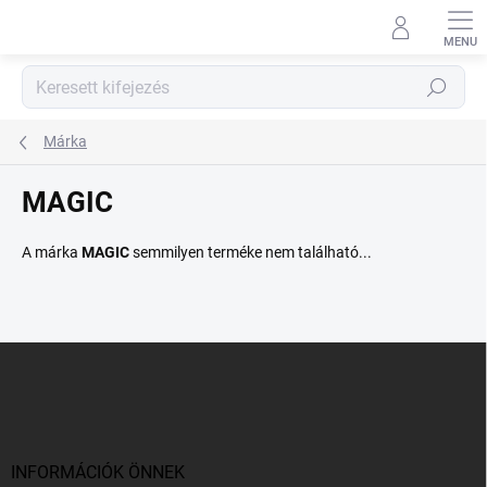
Ugrás
a
fő
tartalomhoz
Keresés
Márka
MAGIC
A márka
MAGIC
semmilyen terméke nem található...
L
á
b
l
é
c
INFORMÁCIÓK ÖNNEK