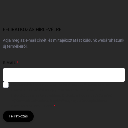
FELIRATKOZÁS HÍRLEVÉLRE
Adja meg az e-mail címét, és mi tájékoztatást küldünk webáruházunk
új termékeiről.
E-MAIL
Hozzájárulok, hogy az általam önként megadott nevem és e-mail
címem felhasználásával a(z)
*cég neve
részemre e-mail útján
hírleveleket, ajánlatokat küldjön. Kijelentem, hogy az
adatkezelési
tájékoztatót
elolvastam. Megértettem, hogy a hozzájárulásom
bármikor visszavonhatom.
Feliratkozás