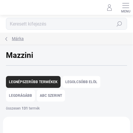
Ugrás
a
fő
tartalomhoz
Keresés
Márka
Mazzini
T
e
LEGNÉPSZERŰBB TERMÉKEK
LEGOLCSÓBB ELÖL
r
m
LEGDRÁGÁBB
ABC SZERINT
é
k
összesen
131
termék
e
T
k
e
r
r