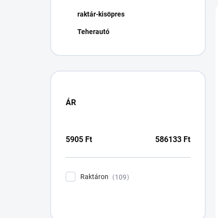
n
raktár-kisöpres
e
l
Teherautó
ÁR
5905
Ft
586133
Ft
Raktáron
109