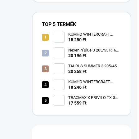
TOP 5 TERMÉK
KUMHO WINTERCRAFT
WP52+ 195/65 R15 91T TL
15 250 Ft
3PMSF EV M+S
Nexen N'Blue S 205/55 R16
91V
20 196 Ft
TAURUS SUMMER 3 205/45
R17 88W TL XL FR ZR
20 268 Ft
KUMHO WINTERCRAFT
WP52+ 185/60 R15 84T TL
18 246 Ft
3PMSF EV M+S
TRACMAX X PRIVILO TX-3
225/45 R17 94Y TL XL
17 559 Ft