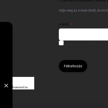
Adja meg az e-mail címét, és mi 
E-MAIL
Hozzájárulok, hogy az általam
felhasználásával a(z)
*cég neve
Kijelentem, hogy az
adatkezelési
hozzájárulásom bármikor viss
Feliratkozás
Á
R
Árukereső.hu
U
K
E