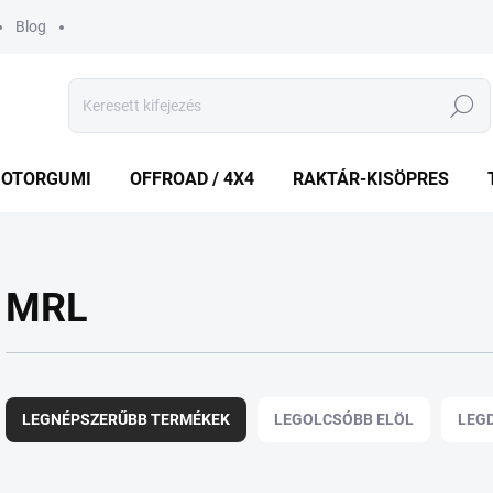
Blog
Keresés
OTORGUMI
OFFROAD / 4X4
RAKTÁR-KISÖPRES
MRL
T
e
LEGNÉPSZERŰBB TERMÉKEK
LEGOLCSÓBB ELÖL
LEG
r
m
é