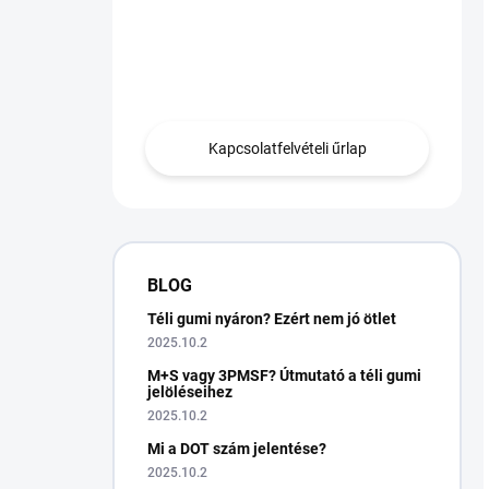
Van egy kérdésed?
Lépjen kapcsolatba
velünk.
Kapcsolatfelvételi űrlap
BLOG
Téli gumi nyáron? Ezért nem jó ötlet
2025.10.2
M+S vagy 3PMSF? Útmutató a téli gumi
jelöléseihez
2025.10.2
Mi a DOT szám jelentése?
2025.10.2