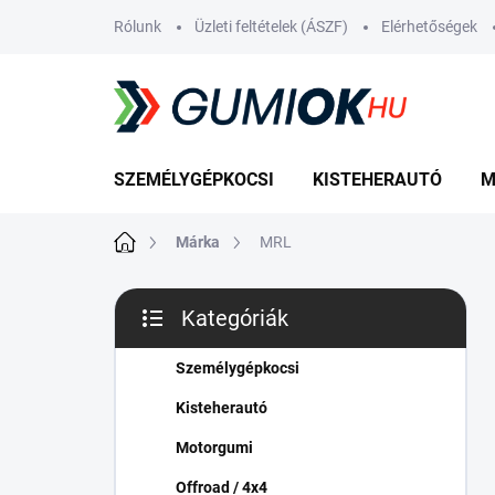
Ugrás
Rólunk
Üzleti feltételek (ÁSZF)
Elérhetőségek
a
fő
tartalomhoz
SZEMÉLYGÉPKOCSI
KISTEHERAUTÓ
M
Kezdőlap
Márka
MRL
O
Kategóriák
l
Kategóriák
d
átugrása
a
Személygépkocsi
l
Kisteherautó
s
ó
Motorgumi
p
Offroad / 4x4
a