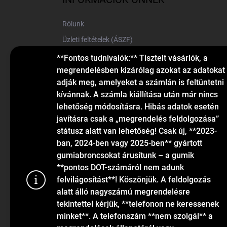
é
c
Rólunk
Üzleti feltételek (ÁSZF)
Elérhetőségek
**Fontos tudnivalók:** Tisztelt vásárlók, a
megrendelésben kizárólag azokat az adatokat
Blog
adják meg, amelyeket a számlán is feltüntetni
kívánnak. A számla kiállítása után már nincs
lehetőség módosításra. Hibás adatok esetén
javításra csak a „megrendelés feldolgozása”
státusz alatt van lehetőség! Csak új, **2023-
ban, 2024-ben vagy 2025-ben** gyártott
gumiabroncsokat árusítunk – a gumik
KAPCSOLAT
**pontos DOT-számáról nem adunk
felvilágosítást**! Köszönjük. A feldolgozás
alatt álló nagyszámú megrendelésre
info
@
gumiok.hu
tekintettel kérjük, **telefonon ne keressenek
+36705429902
minket**. A telefonszám **nem szolgál** a