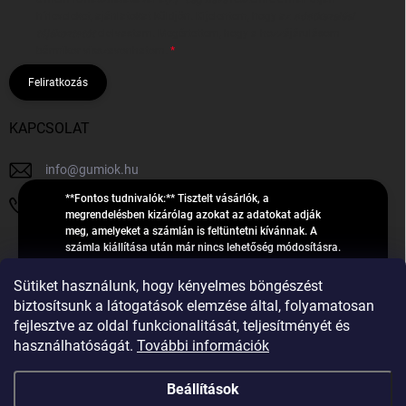
hírleveleket, ajánlatokat küldjön. Kijelentem, hogy az
adatkezelési
tájékoztatót
elolvastam. Megértettem, hogy a hozzájárulásom
bármikor visszavonhatom.
Feliratkozás
KAPCSOLAT
info
@
gumiok.hu
**Fontos tudnivalók:** Tisztelt vásárlók, a
+36705429902
megrendelésben kizárólag azokat az adatokat adják
meg, amelyeket a számlán is feltüntetni kívánnak. A
számla kiállítása után már nincs lehetőség módosításra.
Hibás adatok esetén javításra csak a „megrendelés
Á
feldolgozása” státusz alatt van lehetőség! Csak új,
Sütiket használunk, hogy kényelmes böngészést
R
**2023-ban, 2024-ben vagy 2025-ben** gyártott
Árukereső.hu
biztosítsunk a látogatások elemzése által, folyamatosan
U
gumiabroncsokat árusítunk – a gumik **pontos DOT-
fejlesztve az oldal funkcionalitását, teljesítményét és
számáról nem adunk felvilágosítást**! Köszönjük. A
K
használhatóságát.
További információk
feldolgozás alatt álló nagyszámú megrendelésre
E
tekintettel kérjük, **telefonon ne keressenek minket**. A
R
gumiok
telefonszám **nem szolgál** a megrendelések állapotáról
Beállítások
E
vagy feldolgozásáról való tájékoztatásra. Csak