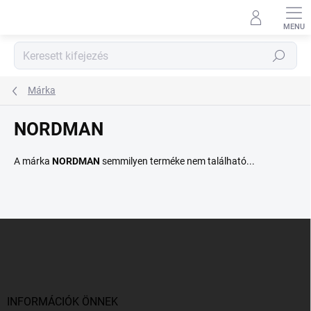
Ugrás
a
fő
tartalomhoz
Keresés
Márka
NORDMAN
A márka
NORDMAN
semmilyen terméke nem található...
L
á
b
l
é
c
INFORMÁCIÓK ÖNNEK