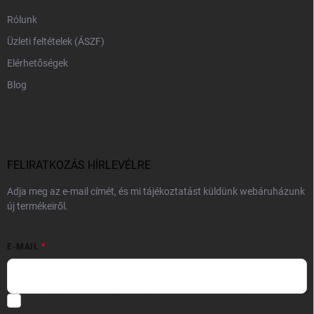
Rólunk
Üzleti feltételek (ÁSZF)
Elérhetőségek
Blog
FELIRATKOZÁS HÍRLEVÉLRE
Adja meg az e-mail címét, és mi tájékoztatást küldünk webáruházunk
új termékeiről.
E-MAIL
Hozzájárulok, hogy az általam önként megadott nevem és e-mail
címem felhasználásával a(z)
*cég neve
részemre e-mail útján