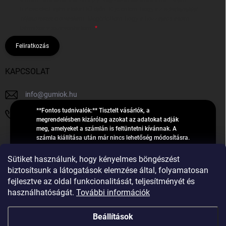
hírleveleket, ajánlatokat küldjön. Kijelentem, hogy az
adatkezelési
tájékoztatót
elolvastam. Megértettem, hogy a hozzájárulásom
bármikor visszavonhatom.
Feliratkozás
KAPCSOLAT
info
@
gumiok.hu
**Fontos tudnivalók:** Tisztelt vásárlók, a
+36705429902
megrendelésben kizárólag azokat az adatokat adják
meg, amelyeket a számlán is feltüntetni kívánnak. A
számla kiállítása után már nincs lehetőség módosításra.
Hibás adatok esetén javításra csak a „megrendelés
Á
feldolgozása” státusz alatt van lehetőség! Csak új,
Sütiket használunk, hogy kényelmes böngészést
R
**2023-ban, 2024-ben vagy 2025-ben** gyártott
Árukereső.hu
biztosítsunk a látogatások elemzése által, folyamatosan
U
gumiabroncsokat árusítunk – a gumik **pontos DOT-
fejlesztve az oldal funkcionalitását, teljesítményét és
számáról nem adunk felvilágosítást**! Köszönjük. A
K
használhatóságát.
További információk
feldolgozás alatt álló nagyszámú megrendelésre
E
tekintettel kérjük, **telefonon ne keressenek minket**. A
R
gumiok
telefonszám **nem szolgál** a megrendelések állapotáról
Beállítások
E
vagy feldolgozásáról való tájékoztatásra. Csak