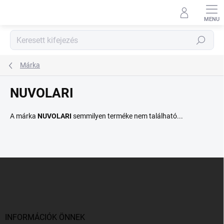
Ugrás
a
fő
tartalomhoz
Keresés
Márka
NUVOLARI
A márka
NUVOLARI
semmilyen terméke nem található...
L
á
b
l
é
c
INFORMÁCIÓK ÖNNEK