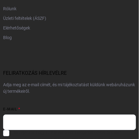
Rólunk
Üzleti feltételek (ÁSZF)
Elérhetőségek
Blog
FELIRATKOZÁS HÍRLEVÉLRE
Adja meg az e-mail címét, és mi tájékoztatást küldünk webáruházunk
új termékeiről.
E-MAIL
Hozzájárulok, hogy az általam önként megadott nevem és e-mail
címem felhasználásával a(z)
*cég neve
részemre e-mail útján