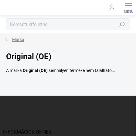
Ugrás
a
fő
tartalomhoz
Keresés
Márka
Original (OE)
A márka
Original (OE)
semmilyen terméke nem található...
L
á
b
l
é
c
INFORMÁCIÓK ÖNNEK