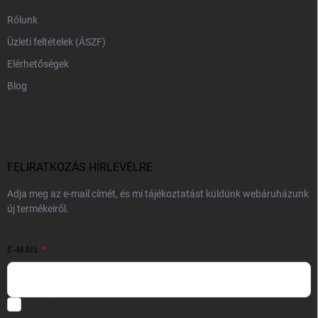
Rólunk
Üzleti feltételek (ÁSZF)
Elérhetőségek
Blog
FELIRATKOZÁS HÍRLEVÉLRE
Adja meg az e-mail címét, és mi tájékoztatást küldünk webáruházunk
új termékeiről.
E-MAIL
Hozzájárulok, hogy az általam önként megadott nevem és e-mail
címem felhasználásával a(z)
*cég neve
részemre e-mail útján