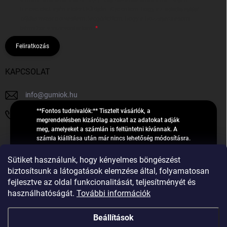
hírleveleket, ajánlatokat küldjön. Kijelentem, hogy az
adatkezelési
tájékoztatót
elolvastam. Megértettem, hogy a hozzájárulásom
bármikor visszavonhatom.
Feliratkozás
KAPCSOLAT
info
@
gumiok.hu
**Fontos tudnivalók:** Tisztelt vásárlók, a
+36705429902
megrendelésben kizárólag azokat az adatokat adják
meg, amelyeket a számlán is feltüntetni kívánnak. A
számla kiállítása után már nincs lehetőség módosításra.
Hibás adatok esetén javításra csak a „megrendelés
Á
feldolgozása” státusz alatt van lehetőség! Csak új,
Sütiket használunk, hogy kényelmes böngészést
R
**2023-ban, 2024-ben vagy 2025-ben** gyártott
Árukereső.hu
biztosítsunk a látogatások elemzése által, folyamatosan
U
gumiabroncsokat árusítunk – a gumik **pontos DOT-
fejlesztve az oldal funkcionalitását, teljesítményét és
számáról nem adunk felvilágosítást**! Köszönjük. A
K
használhatóságát.
További információk
feldolgozás alatt álló nagyszámú megrendelésre
E
tekintettel kérjük, **telefonon ne keressenek minket**. A
R
gumiok
telefonszám **nem szolgál** a megrendelések állapotáról
Beállítások
E
vagy feldolgozásáról való tájékoztatásra. Csak