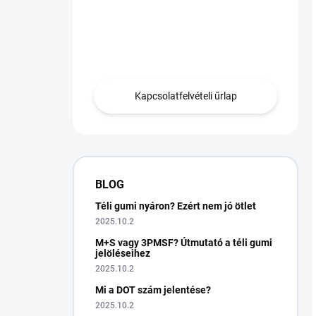
Van egy kérdésed?
Lépjen kapcsolatba
velünk.
Kapcsolatfelvételi űrlap
BLOG
Téli gumi nyáron? Ezért nem jó ötlet
2025.10.2
M+S vagy 3PMSF? Útmutató a téli gumi
jelöléseihez
2025.10.2
Mi a DOT szám jelentése?
2025.10.2