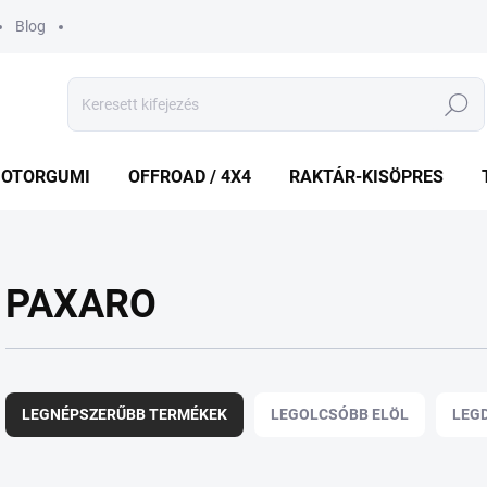
Blog
Keresés
OTORGUMI
OFFROAD / 4X4
RAKTÁR-KISÖPRES
PAXARO
T
e
LEGNÉPSZERŰBB TERMÉKEK
LEGOLCSÓBB ELÖL
LEG
r
m
é