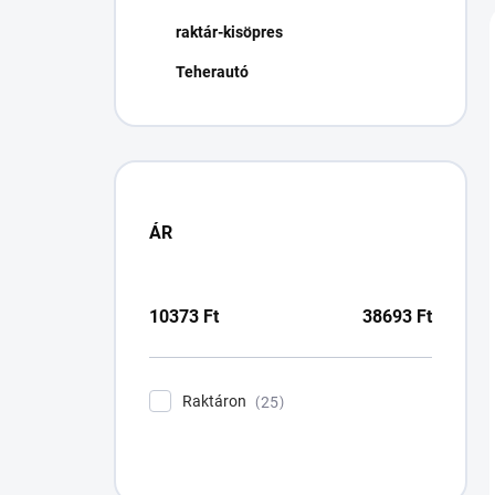
n
raktár-kisöpres
e
l
Teherautó
ÁR
10373
Ft
38693
Ft
Raktáron
25