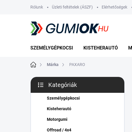
Ugrás
Rólunk
Üzleti feltételek (ÁSZF)
Elérhetőségek
a
fő
tartalomhoz
SZEMÉLYGÉPKOCSI
KISTEHERAUTÓ
M
Kezdőlap
Márka
PAXARO
O
Kategóriák
l
Kategóriák
d
átugrása
a
Személygépkocsi
l
Kisteherautó
s
ó
Motorgumi
p
Offroad / 4x4
a