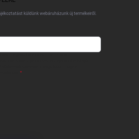
tájékoztatást küldünk webáruházunk új termékeiről.
 önként megadott nevem és e-mail címem
részemre e-mail útján hírleveleket, ajánlatokat küldjön.
 tájékoztatót
elolvastam. Megértettem, hogy a
zavonhatom.