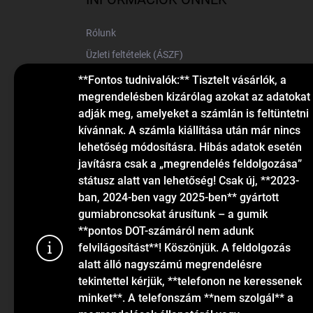
é
c
Rólunk
Üzleti feltételek (ÁSZF)
Elérhetőségek
**Fontos tudnivalók:** Tisztelt vásárlók, a
megrendelésben kizárólag azokat az adatokat
Blog
adják meg, amelyeket a számlán is feltüntetni
kívánnak. A számla kiállítása után már nincs
lehetőség módosításra. Hibás adatok esetén
javításra csak a „megrendelés feldolgozása”
státusz alatt van lehetőség! Csak új, **2023-
ban, 2024-ben vagy 2025-ben** gyártott
gumiabroncsokat árusítunk – a gumik
KAPCSOLAT
**pontos DOT-számáról nem adunk
felvilágosítást**! Köszönjük. A feldolgozás
alatt álló nagyszámú megrendelésre
info
@
gumiok.hu
tekintettel kérjük, **telefonon ne keressenek
+36705429902
minket**. A telefonszám **nem szolgál** a