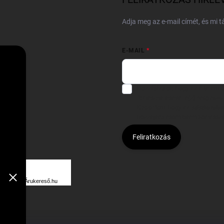
Adja meg az e-mail címét, és mi 
E-MAIL
Hozzájárulok, hogy az általam
felhasználásával a(z)
*cég neve
Kijelentem, hogy az
adatkezelési
hozzájárulásom bármikor viss
Feliratkozás
Á
R
Árukereső.hu
U
K
E