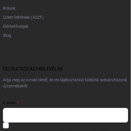
Rólunk
Üzleti feltételek (ÁSZF)
Elérhetőségek
Blog
FELIRATKOZÁS HÍRLEVÉLRE
Adja meg az e-mail címét, és mi tájékoztatást küldünk webáruházunk
új termékeiről.
E-MAIL
Hozzájárulok, hogy az általam önként megadott nevem és e-mail
címem felhasználásával a(z)
*cég neve
részemre e-mail útján