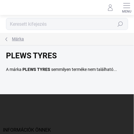
Ugrás
a
fő
tartalomhoz
Keresés
Márka
PLEWS TYRES
A márka
PLEWS TYRES
semmilyen terméke nem található...
L
á
b
l
é
c
INFORMÁCIÓK ÖNNEK