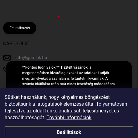
hírleveleket, ajánlatokat küldjön. Kijelentem, hogy az
adatkezelési
tájékoztatót
elolvastam. Megértettem, hogy a hozzájárulásom
bármikor visszavonhatom.
Feliratkozás
KAPCSOLAT
info
@
gumiok.hu
**Fontos tudnivalók:** Tisztelt vásárlók, a
+36705429902
megrendelésben kizárólag azokat az adatokat adják
meg, amelyeket a számlán is feltüntetni kívánnak. A
számla kiállítása után már nincs lehetőség módosításra.
Hibás adatok esetén javításra csak a „megrendelés
Á
feldolgozása” státusz alatt van lehetőség! Csak új,
Sütiket használunk, hogy kényelmes böngészést
R
**2023-ban, 2024-ben vagy 2025-ben** gyártott
Árukereső.hu
biztosítsunk a látogatások elemzése által, folyamatosan
U
gumiabroncsokat árusítunk – a gumik **pontos DOT-
fejlesztve az oldal funkcionalitását, teljesítményét és
számáról nem adunk felvilágosítást**! Köszönjük. A
K
használhatóságát.
További információk
feldolgozás alatt álló nagyszámú megrendelésre
E
tekintettel kérjük, **telefonon ne keressenek minket**. A
R
gumiok
telefonszám **nem szolgál** a megrendelések állapotáról
Beállítások
E
vagy feldolgozásáról való tájékoztatásra. Csak