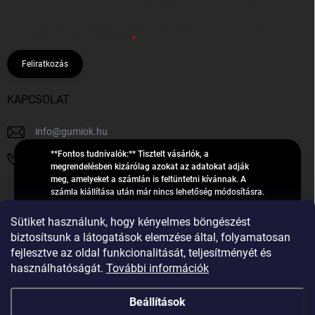
hírleveleket, ajánlatokat küldjön. Kijelentem, hogy az
adatkezelési
tájékoztatót
elolvastam. Megértettem, hogy a hozzájárulásom
bármikor visszavonhatom.
Feliratkozás
KAPCSOLAT
info
@
gumiok.hu
**Fontos tudnivalók:** Tisztelt vásárlók, a
+36705429902
megrendelésben kizárólag azokat az adatokat adják
meg, amelyeket a számlán is feltüntetni kívánnak. A
számla kiállítása után már nincs lehetőség módosításra.
Hibás adatok esetén javításra csak a „megrendelés
Á
feldolgozása” státusz alatt van lehetőség! Csak új,
Sütiket használunk, hogy kényelmes böngészést
R
**2023-ban, 2024-ben vagy 2025-ben** gyártott
Árukereső.hu
biztosítsunk a látogatások elemzése által, folyamatosan
U
gumiabroncsokat árusítunk – a gumik **pontos DOT-
fejlesztve az oldal funkcionalitását, teljesítményét és
számáról nem adunk felvilágosítást**! Köszönjük. A
K
használhatóságát.
További információk
feldolgozás alatt álló nagyszámú megrendelésre
E
tekintettel kérjük, **telefonon ne keressenek minket**. A
R
gumiok
telefonszám **nem szolgál** a megrendelések állapotáról
Beállítások
E
vagy feldolgozásáról való tájékoztatásra. Csak