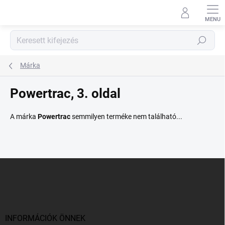
Ugrás
a
fő
tartalomhoz
Keresés
Márka
Powertrac
, 3. oldal
A márka
Powertrac
semmilyen terméke nem található...
L
á
b
l
é
c
INFORMÁCIÓK ÖNNEK