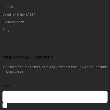
Rólunk
Üzleti feltételek (ÁSZF)
Elérhetőségek
Blog
FELIRATKOZÁS HÍRLEVÉLRE
Adja meg az e-mail címét, és mi tájékoztatást küldünk webáruházunk
új termékeiről.
E-MAIL
Hozzájárulok, hogy az általam önként megadott nevem és e-mail
címem felhasználásával a(z)
*cég neve
részemre e-mail útján