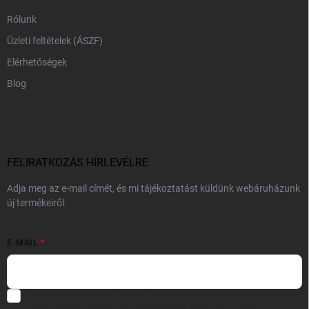
Rólunk
Üzleti feltételek (ÁSZF)
Elérhetőségek
Blog
FELIRATKOZÁS HÍRLEVÉLRE
Adja meg az e-mail címét, és mi tájékoztatást küldünk webáruházunk
új termékeiről.
E-MAIL
Hozzájárulok, hogy az általam önként megadott nevem és e-mail
címem felhasználásával a(z)
*cég neve
részemre e-mail útján