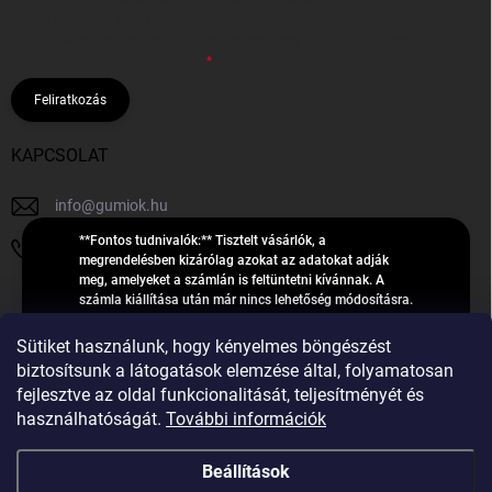
hírleveleket, ajánlatokat küldjön. Kijelentem, hogy az
adatkezelési
tájékoztatót
elolvastam. Megértettem, hogy a hozzájárulásom
bármikor visszavonhatom.
Feliratkozás
KAPCSOLAT
info
@
gumiok.hu
**Fontos tudnivalók:** Tisztelt vásárlók, a
+36705429902
megrendelésben kizárólag azokat az adatokat adják
meg, amelyeket a számlán is feltüntetni kívánnak. A
számla kiállítása után már nincs lehetőség módosításra.
Hibás adatok esetén javításra csak a „megrendelés
Á
feldolgozása” státusz alatt van lehetőség! Csak új,
Sütiket használunk, hogy kényelmes böngészést
R
**2023-ban, 2024-ben vagy 2025-ben** gyártott
Árukereső.hu
biztosítsunk a látogatások elemzése által, folyamatosan
U
gumiabroncsokat árusítunk – a gumik **pontos DOT-
fejlesztve az oldal funkcionalitását, teljesítményét és
számáról nem adunk felvilágosítást**! Köszönjük. A
K
használhatóságát.
További információk
feldolgozás alatt álló nagyszámú megrendelésre
E
tekintettel kérjük, **telefonon ne keressenek minket**. A
R
gumiok
telefonszám **nem szolgál** a megrendelések állapotáról
Beállítások
E
vagy feldolgozásáról való tájékoztatásra. Csak