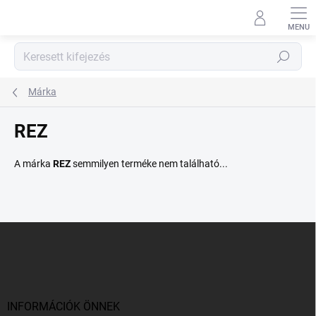
Ugrás
a
fő
tartalomhoz
Keresés
Márka
REZ
A márka
REZ
semmilyen terméke nem található...
L
á
b
l
é
c
INFORMÁCIÓK ÖNNEK