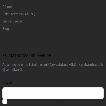
Rólunk
Üzleti feltételek (ÁSZF)
Elérhetőségek
Blog
FELIRATKOZÁS HÍRLEVÉLRE
Adja meg az e-mail címét, és mi tájékoztatást küldünk webáruházunk
új termékeiről.
E-MAIL
Hozzájárulok, hogy az általam önként megadott nevem és e-mail
címem felhasználásával a(z)
*cég neve
részemre e-mail útján