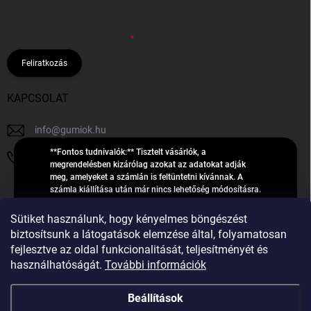
hírleveleket, ajánlatokat küldjön. Kijelentem, hogy az
adatkezelési
tájékoztatót
elolvastam. Megértettem, hogy a hozzájárulásom
bármikor visszavonhatom.
Feliratkozás
KAPCSOLAT
info
@
gumiok.hu
**Fontos tudnivalók:** Tisztelt vásárlók, a
+36705429902
megrendelésben kizárólag azokat az adatokat adják
meg, amelyeket a számlán is feltüntetni kívánnak. A
számla kiállítása után már nincs lehetőség módosításra.
Hibás adatok esetén javításra csak a „megrendelés
Á
feldolgozása” státusz alatt van lehetőség! Csak új,
Sütiket használunk, hogy kényelmes böngészést
R
**2023-ban, 2024-ben vagy 2025-ben** gyártott
Árukereső.hu
biztosítsunk a látogatások elemzése által, folyamatosan
U
gumiabroncsokat árusítunk – a gumik **pontos DOT-
fejlesztve az oldal funkcionalitását, teljesítményét és
számáról nem adunk felvilágosítást**! Köszönjük. A
K
használhatóságát.
További információk
feldolgozás alatt álló nagyszámú megrendelésre
E
tekintettel kérjük, **telefonon ne keressenek minket**. A
R
gumiok
telefonszám **nem szolgál** a megrendelések állapotáról
Beállítások
E
vagy feldolgozásáról való tájékoztatásra. Csak