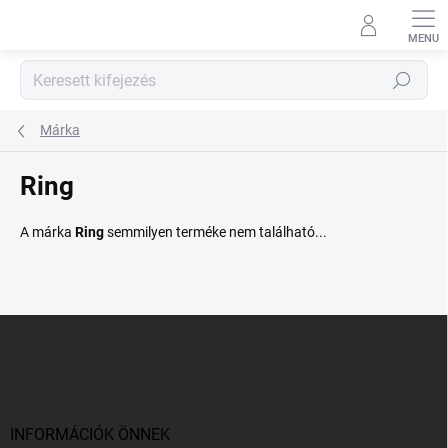
Ugrás
a
fő
tartalomhoz
Keresés
Márka
Ring
A márka
Ring
semmilyen terméke nem található...
L
á
b
l
é
c
INFORMÁCIÓK ÖNNEK