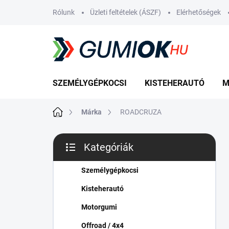
Ugrás
Rólunk
Üzleti feltételek (ÁSZF)
Elérhetőségek
a
fő
tartalomhoz
SZEMÉLYGÉPKOCSI
KISTEHERAUTÓ
M
Kezdőlap
Márka
ROADCRUZA
O
Kategóriák
l
Kategóriák
d
átugrása
a
Személygépkocsi
l
Kisteherautó
s
ó
Motorgumi
p
Offroad / 4x4
a