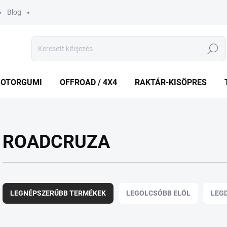
Blog
Keresés
OTORGUMI
OFFROAD / 4X4
RAKTÁR-KISÖPRES
ROADCRUZA
T
e
LEGNÉPSZERŰBB TERMÉKEK
LEGOLCSÓBB ELÖL
LEG
r
m
é