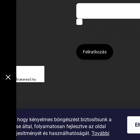
Hozzájárulok, hogy az általam
felhasználásával a(z)
*cég neve
Kijelentem, hogy az
adatkezelési
hozzájárulásom bármikor viss
Feliratkozás
Á
R
Árukereső.hu
U
K
E
R
ználunk, hogy kényelmes böngészést biztosítsunk a
E
E
elemzése által, folyamatosan fejlesztve az oldal
S
gumiok
ását, teljesítményét és használhatóságát.
További