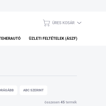
ÜRES KOSÁR
KOSÁR
TEHERAUTÓ
ÜZLETI FELTÉTELEK (ÁSZF)
WEBÁRUHÁ
DRÁGÁBB
ABC SZERINT
összesen
45
termék