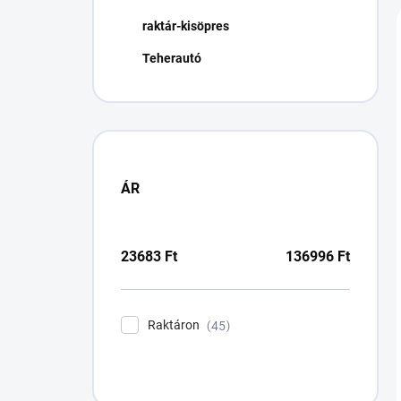
n
raktár-kisöpres
e
l
Teherautó
ÁR
23683
Ft
136996
Ft
Raktáron
45