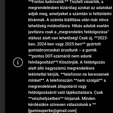
Elérhetőségek
**Fontos tudnivalók:** Tisztelt vásárlók, a
megrendelésben kizárólag azokat az adatokat
Blog
adják meg, amelyeket a számlán is feltüntetni
kívánnak. A számla kiállítása után már nincs
lehetőség módosításra. Hibás adatok esetén
javításra csak a „megrendelés feldolgozása”
státusz alatt van lehetőség! Csak új, **2023-
ban, 2024-ben vagy 2025-ben** gyártott
gumiabroncsokat árusítunk – a gumik
KAPCSOLAT
**pontos DOT-számáról nem adunk
felvilágosítást**! Köszönjük. A feldolgozás
alatt álló nagyszámú megrendelésre
info
@
gumiok.hu
tekintettel kérjük, **telefonon ne keressenek
+36705429902
minket**. A telefonszám **nem szolgál** a
megrendelések állapotáról vagy
feldolgozásáról való tájékoztatásra. Csak
Sütiket has
**vészhelyzetben** hívjanak. Minden
látogatások 
kérdésükre szívesen válaszolunk a **
funkcionalit
[gumisuperke@gmail.com]