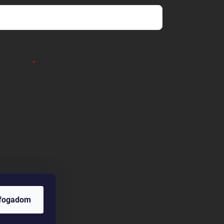
 önként megadott nevem és e-mail címem
részemre e-mail útján hírleveleket, ajánlatokat küldjön.
 tájékoztatót
elolvastam. Megértettem, hogy a
zavonhatom.
lfogadom