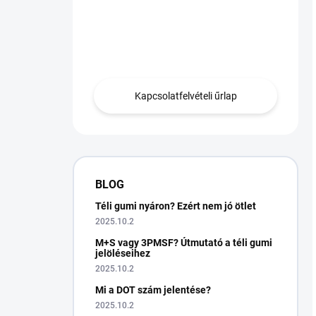
Van egy kérdésed?
Lépjen kapcsolatba
velünk.
Kapcsolatfelvételi űrlap
BLOG
Téli gumi nyáron? Ezért nem jó ötlet
2025.10.2
M+S vagy 3PMSF? Útmutató a téli gumi
jelöléseihez
2025.10.2
Mi a DOT szám jelentése?
2025.10.2