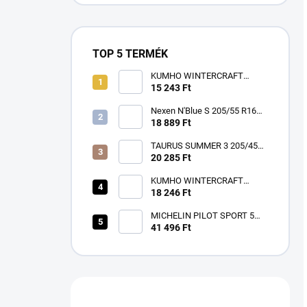
TOP 5 TERMÉK
KUMHO WINTERCRAFT
WP52+ 195/65 R15 91T TL
15 243 Ft
3PMSF EV M+S
Nexen N'Blue S 205/55 R16
91V
18 889 Ft
TAURUS SUMMER 3 205/45
R17 88W TL XL FR ZR
20 285 Ft
KUMHO WINTERCRAFT
WP52+ 185/60 R15 84T TL
18 246 Ft
3PMSF EV M+S
MICHELIN PILOT SPORT 5
225/40 R18 92Y TL XL ZR FP
41 496 Ft