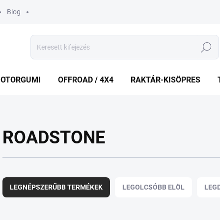
Blog
Keresés
OTORGUMI
OFFROAD / 4X4
RAKTÁR-KISÖPRES
ROADSTONE
T
e
LEGNÉPSZERŰBB TERMÉKEK
LEGOLCSÓBB ELÖL
LEG
r
m
é