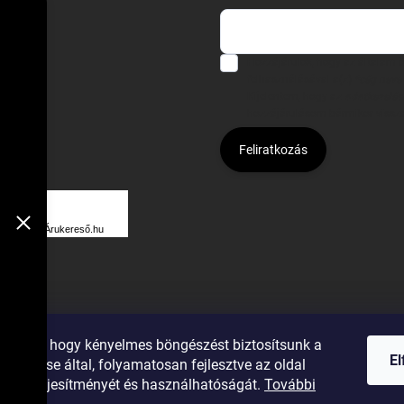
Hozzájárulok, hogy az általam
felhasználásával a(z)
*cég neve
Kijelentem, hogy az
adatkezelési
hozzájárulásom bármikor viss
Feliratkozás
Á
R
Árukereső.hu
U
K
E
R
ználunk, hogy kényelmes böngészést biztosítsunk a
E
E
elemzése által, folyamatosan fejlesztve az oldal
S
gumiok
ását, teljesítményét és használhatóságát.
További