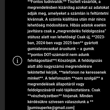
Elérhetőségek
**Fontos tudnivalók:** Tisztelt vásárlók, a
megrendelésben kizárólag azokat az adatokat
Blog
adják meg, amelyeket a számlán is feltüntetni
kívánnak. A számla kiállítása után már nincs
lehetőség módosításra. Hibás adatok esetén
javításra csak a „megrendelés feldolgozása”
státusz alatt van lehetőség! Csak új, **2023-
ban, 2024-ben vagy 2025-ben** gyártott
gumiabroncsokat árusítunk – a gumik
KAPCSOLAT
**pontos DOT-számáról nem adunk
felvilágosítást**! Köszönjük. A feldolgozás
alatt álló nagyszámú megrendelésre
info
@
gumiok.hu
tekintettel kérjük, **telefonon ne keressenek
+36705429902
minket**. A telefonszám **nem szolgál** a
megrendelések állapotáról vagy
feldolgozásáról való tájékoztatásra. Csak
Sütiket has
**vészhelyzetben** hívjanak. Minden
látogatások 
kérdésükre szívesen válaszolunk a **
funkcionalit
[gumisuperke@gmail.com]