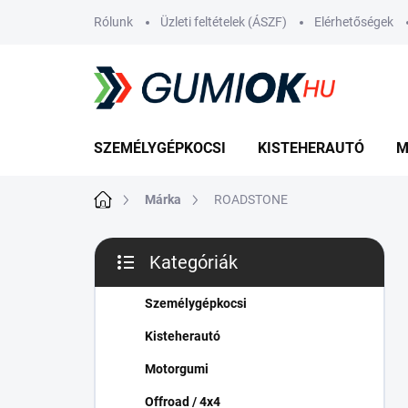
Ugrás
Rólunk
Üzleti feltételek (ÁSZF)
Elérhetőségek
a
fő
tartalomhoz
SZEMÉLYGÉPKOCSI
KISTEHERAUTÓ
M
Kezdőlap
Márka
ROADSTONE
O
Kategóriák
l
Kategóriák
d
átugrása
a
Személygépkocsi
l
Kisteherautó
s
ó
Motorgumi
p
Offroad / 4x4
a