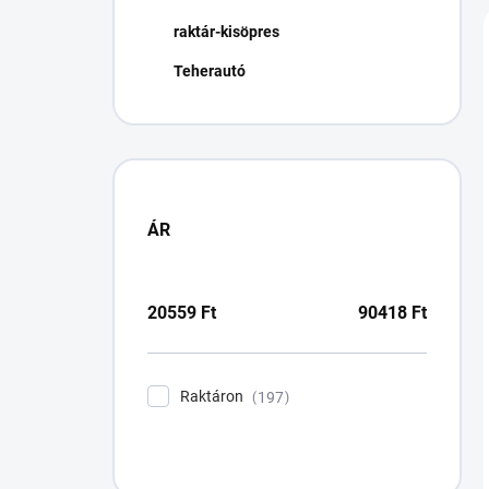
n
raktár-kisöpres
e
l
Teherautó
ÁR
20559
Ft
90418
Ft
Raktáron
197