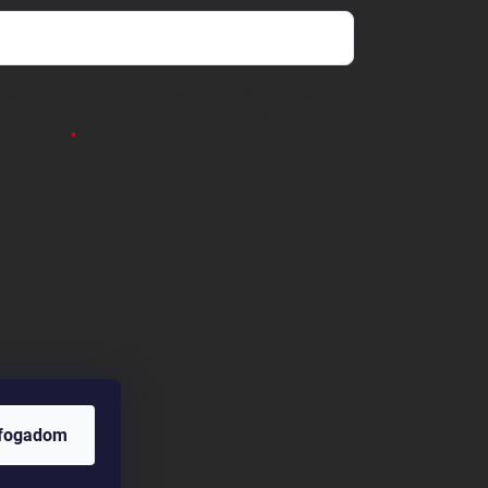
 önként megadott nevem és e-mail címem
részemre e-mail útján hírleveleket, ajánlatokat küldjön.
 tájékoztatót
elolvastam. Megértettem, hogy a
zavonhatom.
lfogadom