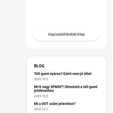
Van egy kérdésed?
Lépjen kapcsolatba
velünk.
Kapcsolatfelvételi űrlap
BLOG
Téli gumi nyáron? Ezért nem jó ötlet
2025.10.2
M+S vagy 3PMSF? Útmutató a téli gumi
jelöléseihez
2025.10.2
Mi a DOT szám jelentése?
2025.10.2