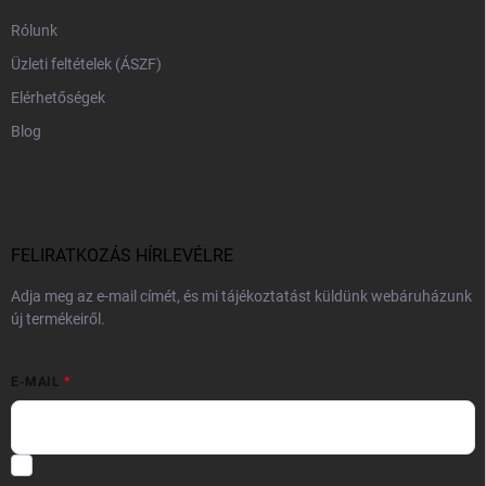
Rólunk
Üzleti feltételek (ÁSZF)
Elérhetőségek
Blog
FELIRATKOZÁS HÍRLEVÉLRE
Adja meg az e-mail címét, és mi tájékoztatást küldünk webáruházunk
új termékeiről.
E-MAIL
Hozzájárulok, hogy az általam önként megadott nevem és e-mail
címem felhasználásával a(z)
*cég neve
részemre e-mail útján