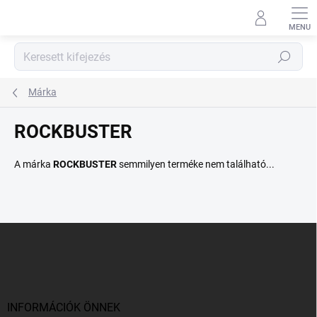
Ugrás
a
fő
tartalomhoz
Keresés
Márka
ROCKBUSTER
A márka
ROCKBUSTER
semmilyen terméke nem található...
L
á
b
l
é
c
INFORMÁCIÓK ÖNNEK