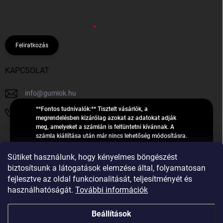
hírleveleket, ajánlatokat küldjön. Kijelentem, hogy az
adatkezelési
tájékoztatót
elolvastam. Megértettem, hogy a hozzájárulásom
bármikor visszavonhatom.
Feliratkozás
KAPCSOLAT
info
@
gumiok.hu
**Fontos tudnivalók:** Tisztelt vásárlók, a
+36705429902
megrendelésben kizárólag azokat az adatokat adják
meg, amelyeket a számlán is feltüntetni kívánnak. A
számla kiállítása után már nincs lehetőség módosításra.
Hibás adatok esetén javításra csak a „megrendelés
Á
feldolgozása” státusz alatt van lehetőség! Csak új,
Sütiket használunk, hogy kényelmes böngészést
R
**2023-ban, 2024-ben vagy 2025-ben** gyártott
Árukereső.hu
biztosítsunk a látogatások elemzése által, folyamatosan
U
gumiabroncsokat árusítunk – a gumik **pontos DOT-
fejlesztve az oldal funkcionalitását, teljesítményét és
számáról nem adunk felvilágosítást**! Köszönjük. A
K
használhatóságát.
További információk
feldolgozás alatt álló nagyszámú megrendelésre
E
tekintettel kérjük, **telefonon ne keressenek minket**. A
R
gumiok
telefonszám **nem szolgál** a megrendelések állapotáról
Beállítások
E
vagy feldolgozásáról való tájékoztatásra. Csak