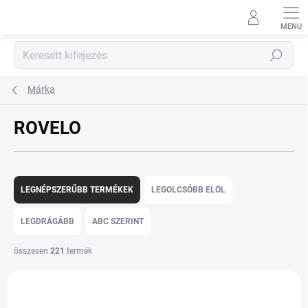
Ugrás
a
fő
tartalomhoz
Keresés
Márka
ROVELO
T
e
LEGNÉPSZERŰBB TERMÉKEK
LEGOLCSÓBB ELÖL
r
m
LEGDRÁGÁBB
ABC SZERINT
é
k
összesen
221
termék
e
T
k
e
r
r