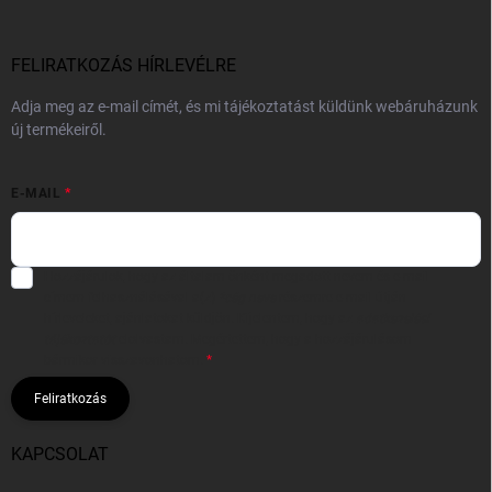
FELIRATKOZÁS HÍRLEVÉLRE
Adja meg az e-mail címét, és mi tájékoztatást küldünk webáruházunk
új termékeiről.
E-MAIL
Hozzájárulok, hogy az általam önként megadott nevem és e-mail
címem felhasználásával a(z)
*cég neve
részemre e-mail útján
hírleveleket, ajánlatokat küldjön. Kijelentem, hogy az
adatkezelési
tájékoztatót
elolvastam. Megértettem, hogy a hozzájárulásom
bármikor visszavonhatom.
Feliratkozás
KAPCSOLAT