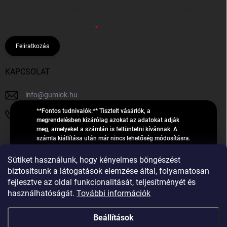
hírleveleket, ajánlatokat küldjön. Kijelentem, hogy az
adatkezelési
tájékoztatót
elolvastam. Megértettem, hogy a hozzájárulásom
bármikor visszavonhatom.
Feliratkozás
KAPCSOLAT
info
@
gumiok.hu
**Fontos tudnivalók:** Tisztelt vásárlók, a
+36705429902
megrendelésben kizárólag azokat az adatokat adják
meg, amelyeket a számlán is feltüntetni kívánnak. A
számla kiállítása után már nincs lehetőség módosításra.
Hibás adatok esetén javításra csak a „megrendelés
Á
feldolgozása” státusz alatt van lehetőség! Csak új,
Sütiket használunk, hogy kényelmes böngészést
R
**2023-ban, 2024-ben vagy 2025-ben** gyártott
Árukereső.hu
biztosítsunk a látogatások elemzése által, folyamatosan
U
gumiabroncsokat árusítunk – a gumik **pontos DOT-
fejlesztve az oldal funkcionalitását, teljesítményét és
számáról nem adunk felvilágosítást**! Köszönjük. A
K
használhatóságát.
További információk
feldolgozás alatt álló nagyszámú megrendelésre
E
tekintettel kérjük, **telefonon ne keressenek minket**. A
R
gumiok
telefonszám **nem szolgál** a megrendelések állapotáról
Beállítások
E
vagy feldolgozásáról való tájékoztatásra. Csak