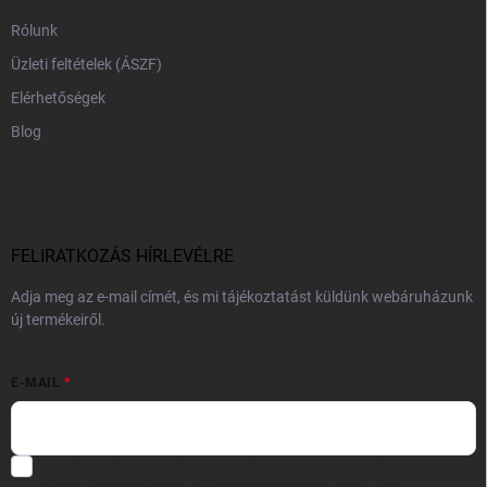
Rólunk
Üzleti feltételek (ÁSZF)
Elérhetőségek
Blog
FELIRATKOZÁS HÍRLEVÉLRE
Adja meg az e-mail címét, és mi tájékoztatást küldünk webáruházunk
új termékeiről.
E-MAIL
Hozzájárulok, hogy az általam önként megadott nevem és e-mail
címem felhasználásával a(z)
*cég neve
részemre e-mail útján