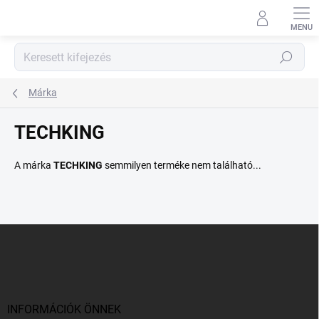
Ugrás
a
fő
tartalomhoz
Keresés
Márka
TECHKING
A márka
TECHKING
semmilyen terméke nem található...
L
á
b
l
é
c
INFORMÁCIÓK ÖNNEK