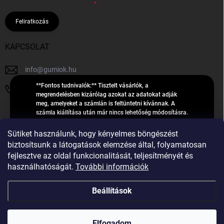
bármikor visszavonhatom.
Feliratkozás
KAPCSOLAT
info
@
gumiok.hu
**Fontos tudnivalók:** Tisztelt vásárlók, a
+36705429902
megrendelésben kizárólag azokat az adatokat adják
meg, amelyeket a számlán is feltüntetni kívánnak. A
számla kiállítása után már nincs lehetőség módosításra.
Hibás adatok esetén javításra csak a „megrendelés
Á
feldolgozása” státusz alatt van lehetőség! Csak új,
Sütiket használunk, hogy kényelmes böngészést
R
**2023-ban, 2024-ben vagy 2025-ben** gyártott
Árukereső.hu
biztosítsunk a látogatások elemzése által, folyamatosan
U
gumiabroncsokat árusítunk – a gumik **pontos DOT-
fejlesztve az oldal funkcionalitását, teljesítményét és
számáról nem adunk felvilágosítást**! Köszönjük. A
K
használhatóságát.
További információk
feldolgozás alatt álló nagyszámú megrendelésre
E
tekintettel kérjük, **telefonon ne keressenek minket**. A
R
gumiok
telefonszám **nem szolgál** a megrendelések állapotáról
Beállítások
E
vagy feldolgozásáról való tájékoztatásra. Csak
S
**vészhelyzetben** hívjanak. Minden kérdésükre szívesen
válaszolunk a **[gumisuperke@gmail.com]
Ő
Copyright 2026
GumiOK.hu webáruház
. Minden jog fenntartva.
(mailto:gumisuperke@gmail.com)** címre küldött e-mail
Elfogadom