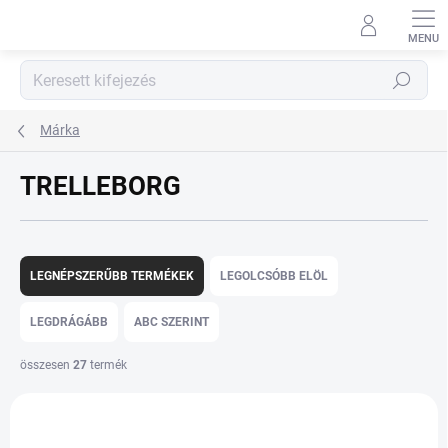
Ugrás
a
fő
tartalomhoz
Keresés
Márka
TRELLEBORG
T
e
LEGNÉPSZERŰBB TERMÉKEK
LEGOLCSÓBB ELÖL
r
m
LEGDRÁGÁBB
ABC SZERINT
é
k
összesen
27
termék
e
T
k
e
r
r