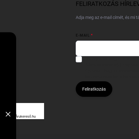
FELIRATKOZÁS HÍRLE
Adja meg az e-mail címét, és mi 
E-MAIL
Hozzájárulok, hogy az általam
felhasználásával a(z)
*cég neve
Kijelentem, hogy az
adatkezelési
hozzájárulásom bármikor viss
Feliratkozás
Á
R
Árukereső.hu
U
K