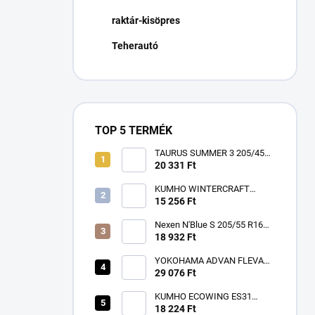
n
raktár-kisöpres
e
l
Teherautó
TOP 5 TERMÉK
TAURUS SUMMER 3 205/45
R17 88W TL XL FR ZR
20 331 Ft
KUMHO WINTERCRAFT
WP52+ 195/65 R15 91T TL
15 256 Ft
3PMSF EV M+S
Nexen N'Blue S 205/55 R16
91V
18 932 Ft
YOKOHAMA ADVAN FLEVA
V701 225/40 R18 92W TL XL
29 076 Ft
RPB
KUMHO ECOWING ES31
185/65 R15 88T TL
18 224 Ft