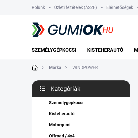
Ugrás
Rólunk
Üzleti feltételek (ÁSZF)
Elérhetőségek
a
fő
tartalomhoz
SZEMÉLYGÉPKOCSI
KISTEHERAUTÓ
M
Kezdőlap
Márka
WINDPOWER
O
Kategóriák
l
Kategóriák
d
átugrása
a
Személygépkocsi
l
Kisteherautó
s
ó
Motorgumi
p
Offroad / 4x4
a