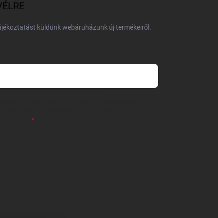
VÉLRE
tájékoztatást küldünk webáruházunk új termékeiről.
 önként megadott nevem és e-mail címem
részemre e-mail útján hírleveleket, ajánlatokat küldjön.
 tájékoztatót
elolvastam. Megértettem, hogy a
zavonhatom.