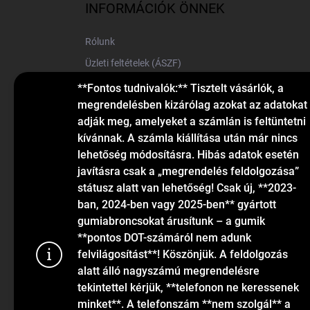
l
INFORMÁCIÓK ÖNNEK
é
c
Rólunk
Üzleti feltételek (ÁSZF)
Elérhetőségek
**Fontos tudnivalók:** Tisztelt vásárlók, a
megrendelésben kizárólag azokat az adatokat
Blog
adják meg, amelyeket a számlán is feltüntetni
kívánnak. A számla kiállítása után már nincs
lehetőség módosításra. Hibás adatok esetén
javításra csak a „megrendelés feldolgozása”
státusz alatt van lehetőség! Csak új, **2023-
ban, 2024-ben vagy 2025-ben** gyártott
gumiabroncsokat árusítunk – a gumik
KAPCSOLAT
**pontos DOT-számáról nem adunk
felvilágosítást**! Köszönjük. A feldolgozás
alatt álló nagyszámú megrendelésre
info
@
gumiok.hu
tekintettel kérjük, **telefonon ne keressenek
+36705429902
minket**. A telefonszám **nem szolgál** a