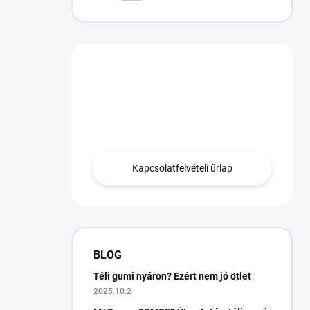
Van egy kérdésed?
Lépjen kapcsolatba
velünk.
Kapcsolatfelvételi űrlap
BLOG
Téli gumi nyáron? Ezért nem jó ötlet
2025.10.2