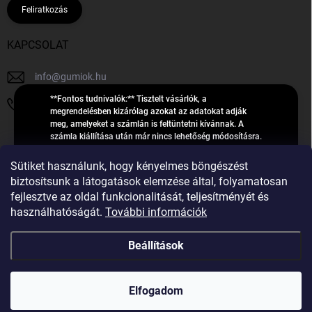
Feliratkozás
KAPCSOLAT
info
@
gumiok.hu
**Fontos tudnivalók:** Tisztelt vásárlók, a
+36705429902
megrendelésben kizárólag azokat az adatokat adják
meg, amelyeket a számlán is feltüntetni kívánnak. A
számla kiállítása után már nincs lehetőség módosításra.
Hibás adatok esetén javításra csak a „megrendelés
Á
feldolgozása” státusz alatt van lehetőség! Csak új,
Sütiket használunk, hogy kényelmes böngészést
R
**2023-ban, 2024-ben vagy 2025-ben** gyártott
Árukereső.hu
biztosítsunk a látogatások elemzése által, folyamatosan
U
gumiabroncsokat árusítunk – a gumik **pontos DOT-
fejlesztve az oldal funkcionalitását, teljesítményét és
számáról nem adunk felvilágosítást**! Köszönjük. A
K
használhatóságát.
További információk
feldolgozás alatt álló nagyszámú megrendelésre
E
tekintettel kérjük, **telefonon ne keressenek minket**. A
R
gumiok
telefonszám **nem szolgál** a megrendelések állapotáról
Beállítások
E
vagy feldolgozásáról való tájékoztatásra. Csak
S
**vészhelyzetben** hívjanak. Minden kérdésükre szívesen
válaszolunk a **[gumisuperke@gmail.com]
Ő
Copyright 2026
GumiOK.hu webáruház
. Minden jog fenntartva.
(mailto:gumisuperke@gmail.com)** címre küldött e-mail
Elfogadom
után.
Shoptet Premium készítette