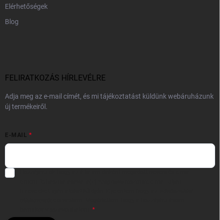
Elérhetőségek
Blog
FELIRATKOZÁS HÍRLEVÉLRE
Adja meg az e-mail címét, és mi tájékoztatást küldünk webáruházunk
új termékeiről.
E-MAIL
Hozzájárulok, hogy az általam önként megadott nevem és e-mail
címem felhasználásával a(z)
*cég neve
részemre e-mail útján
hírleveleket, ajánlatokat küldjön. Kijelentem, hogy az
adatkezelési
tájékoztatót
elolvastam. Megértettem, hogy a hozzájárulásom
bármikor visszavonhatom.