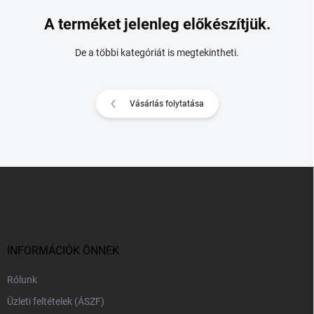
A terméket jelenleg előkészítjük.
De a többi kategóriát is megtekintheti.
Vásárlás folytatása
L
á
b
l
é
c
INFORMÁCIÓK ÖNNEK
Rólunk
Üzleti feltételek (ÁSZF)